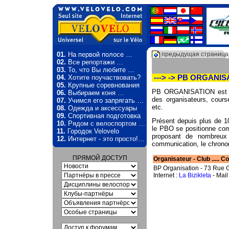
01.
На первой полосе …
предыдущая страница
02.
Все репортажи …
03.
То, что Вы любите …
04.
Хотите поучаствовать?
---> -> PB ORGANIS
05.
Крупные соревнования
PB ORGANISATION est un
06.
Выбираем коня …
des organisateurs, course 
07.
Учимся его запрягать …
etc.
08.
Одежда и аксессуары
09.
Спортивная подготовка
Présent depuis plus de 1
10.
Рядом с велоспортом …
le PBO se positionne com
11.
Городок Velovelo
proposant de nombreux s
12.
Интернет - это просто!…
communication, le chronom
ПРЯМОЙ ДОСТУП
Organisateur - Club ..... Cont
BP Organisation - 73 Rue 
Internet :
La Bizikleta
- Mail