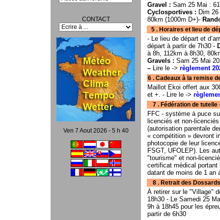
Gravel :
Sam 25 Mai : 61
Cyclosportives :
Dim 26 
CONTACT
80km (1000m D+)-
Rando
5 . Horaires et lieu de départ
- Le lieu de départ et d’
départ à partir de 7h30 -
à 8h, 112km à 8h30, 80k
Gravels :
Sam 25 Mai 202
–
Lire le ->
règlement 20
6 . Cadeaux à la remise de
Maillot Ekoi offert aux 30
et +. - Lire le ->
règlemen
7 . Fédération de tutelle - T
FFC - système à puce sur
licenciés et non-licencié
(autorisation parentale d
Ven 7 Aout 2026 - 5 h 40
« compétition » devront im
photocopie de leur licenc
FSGT, UFOLEP). Les autr
"tourisme" et non-licencié
certificat médical portan
datant de moins de 1 an a
8 . Retrait des Dossards - Lieu 
À retirer sur le "Village"
18h30 - Le Samedi 25 Mai
9h à 18h45 pour les épre
partir de 6h30