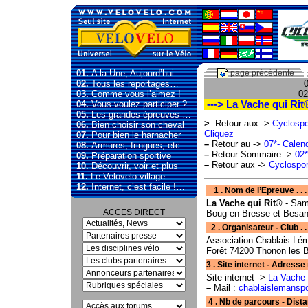
01.
A la Une, Aujourd’hui
page précédente
02.
Tous les reportages…
0
03.
Comme vous l’aimez !
02
04.
Vous voulez participer ?
---> La Vache qui Rit
05.
Les grandes épreuves …
>
. Retour aux ->
Cyclospo
06.
Bien choisir son cheval
Cliquez
07.
Pour bien le harnacher
–
Retour au ->
07*- Calend
08.
Armures, fringues, etc
–
Retour Sommaire ->
02*
09.
Préparation sportive
–
Retour aux ->
Cyclospor
10.
Découvrir, voir et plus
11.
Le Velovelo village…
12.
Internet, c’est facile !…
1 . Nom de l’Epreuve . . . D
La Vache qui Rit®
- Sam
ACCES DIRECT
Boug-en-Bresse et Besan
2 . Organisateur - Club . . .
Association Chablais Lém
Forêt 74200 Thonon les B
3 . Site internet - Adresse mail - fa
Site internet ->
La Vache 
–
Mail :
chablaislemansp
4 . Nb de parcours - Dista