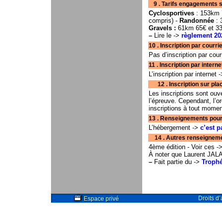
9 . Tarifs engagements s
Cyclosportives
: 153km 7
compris) -
Randonnée
: 
Gravels :
61km 65€ et 33
–
Lire le ->
règlement 20
10 . Inscription par courrier . . . . . .
Pas d’inscription par cour
11 . Inscription par interne
L’inscription par internet 
12 . Inscription sur place . . . . . 
Les inscriptions sont ouv
l’épreuve. Cependant, l’or
inscriptions à tout momen
13 . Renseignements pour hébergemen
L’hébergement ->
c’est p
14 . Autres renseignements . . . . .
4ème édition - Voir ces -
À noter que Laurent JALAB
–
Fait partie du ->
Trophé
Droits d
Espace privé