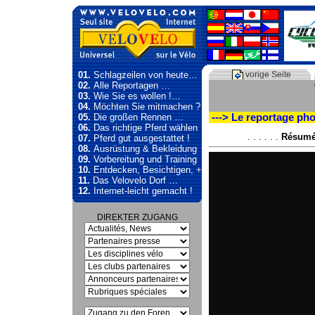
01.
Schlagzeilen von heute…
vorige Seite
02.
Alle Reportagen …
03.
Wie Sie es wollen !…
04.
Möchten Sie mitmachen ?
05.
Die großen Rennen …
---> Le reportage pho
06.
Das richtige Pferd wählen
. . . . . .
Résumé 
07.
Pferd gut ausgestattet !
08.
Ausrüstung & Bekleidung
09.
Vorbereitung und Training
10.
Entdecken, Besichtigen, +
11.
Das Velovelo Dorf …
12.
Internet-leicht gemacht !
DIREKTER ZUGANG