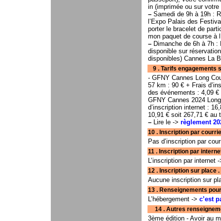
in (imprimée ou sur votre
–
Samedi de 9h à 19h : Re
l’Expo Palais des Festiva
porter le bracelet de par
mon paquet de course à l’
–
Dimanche de 6h à 7h : D
disponible sur réservation
disponibles) Cannes La 
9 . Tarifs engagements s
- GFNY Cannes Long Co
57 km : 90 € + Frais d’ins
des événements : 4,09 € s
GFNY Cannes 2024 Long 
d’inscription internet : 
10,91 € soit 267,71 € au t
–
Lire le ->
règlement 20
10 . Inscription par courrier . . . . . .
Pas d’inscription par cour
11 . Inscription par interne
L’inscription par internet 
12 . Inscription sur place . . . . . . . 
Aucune inscription sur pl
13 . Renseignements pour hébergemen
L’hébergement ->
c’est p
14 . Autres renseignements . . . . .
3ème édition - Avoir au m