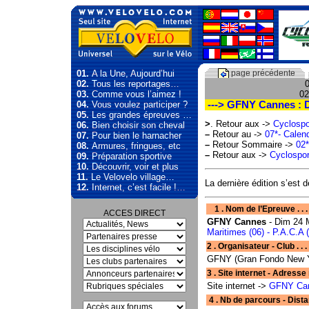
01.
A la Une, Aujourd’hui
page précédente
02.
Tous les reportages…
0
03.
Comme vous l’aimez !
02
04.
Vous voulez participer ?
---> GFNY Cannes : 
05.
Les grandes épreuves …
>
. Retour aux ->
Cyclospo
06.
Bien choisir son cheval
–
Retour au ->
07*- Calend
07.
Pour bien le harnacher
–
Retour Sommaire ->
02*
08.
Armures, fringues, etc
–
Retour aux ->
Cyclospor
09.
Préparation sportive
10.
Découvrir, voir et plus
11.
Le Velovelo village…
La dernière édition s’est 
12.
Internet, c’est facile !…
1 . Nom de l’Epreuve . . . D
ACCES DIRECT
GFNY Cannes
- Dim 24 
Maritimes (06) - P.A.C.A
2 . Organisateur - Club . . . 
GFNY (Gran Fondo New Yo
3 . Site internet - Adresse mail . . . .
Site internet ->
GFNY Ca
4 . Nb de parcours - Dista