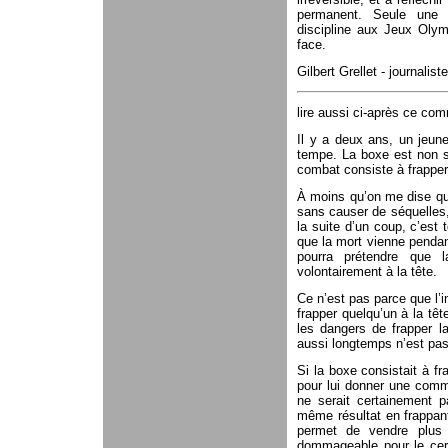
permanent. Seule une 
discipline aux Jeux Olym
face.
Gilbert Grellet - journalist
lire aussi ci-après ce co
Il y a deux ans, un jeun
tempe. La boxe est non s
combat consiste à frapper 
À moins qu’on me dise que
sans causer de séquelles,
la suite d’un coup, c’est
que la mort vienne penda
pourra prétendre que l
volontairement à la tête.
Ce n’est pas parce que l’in
frapper quelqu’un à la tê
les dangers de frapper la
aussi longtemps n’est pas
Si la boxe consistait à f
pour lui donner une commo
ne serait certainement p
même résultat en frappant
permet de vendre plus 
dommageable pour le cerv