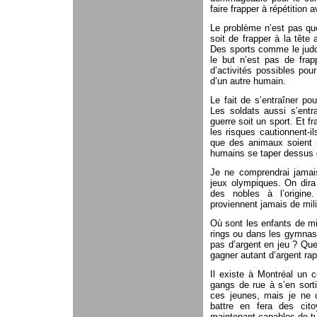
faire frapper à répétition
Le problème n’est pas qu
soit de frapper à la tête
Des sports comme le judo
le but n’est pas de frap
d’activités possibles pou
d’un autre humain.
Le fait de s’entraîner pou
Les soldats aussi s’entr
guerre soit un sport. Et f
les risques cautionnent-il
que des animaux soient m
humains se taper dessus 
Je ne comprendrai jamais
jeux olympiques. On dira 
des nobles à l’origine
proviennent jamais de mil
Où sont les enfants de mi
rings ou dans les gymnases
pas d’argent en jeu ? Que
gagner autant d’argent ra
Il existe à Montréal un 
gangs de rue à s’en sorti
ces jeunes, mais je ne 
battre en fera des cito
maintenant capables de tu