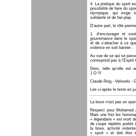
4. La pratique du sport es
possibilité de faire du spo
olympique, qui exige la
solidarité et de fair-play.
D’autre part, le rôle premi
1. d’encourager et sou
gouvernance dans le sport
et de s’attacher à ce que
violence en soit bannie ;
Au vue de se qui se pass
correspond pas à l’Esprit
Donc, telle qu’elle est a
J.O !!!
Claude Roig - Velovelo - 
Lire ci-après le texte en j
La boxe n’est pas un sport
Respect pour Mohamed Ali
Mais une fois les homma
« légendaire » est mort 
de coups répétés portés à
la boxe, activité violent
« sport » et doit être