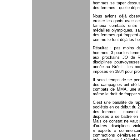
hommes se taper dessus d
des femmes : quelle dépr
Nous avions déjà obser
croiser les gants avec c
fameux combats entre
médailles olympiques, san
des femmes qui frappent c
comme le font déjà les 
Résultat : pas moins d
hommes, 3 pour les femmes
aux prochains JO de Ri
disciplines pourvoyeuses
année au Brésil : les bo
imposés en 1984 pour pro
Il serait temps de se pe
des campagnes ont été l
combats de MMA, une act
même le droit de frapper 
C’est une banalité de ra
sociétés en ce début du 2
des femmes – souvent i
disposés à se battre en 
Mais ce constat ne vaut p
d’autres disciplines vi
« experts » commencent
commotions cérébrales n
irréversible, et à réfléc