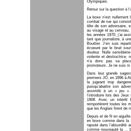
Olympiques.
Retour sur la question à 
La boxe n’est nullement le
combat de rue qui consist
tête de son adversaire, 
au visage et au cerveau, 
les années 1970, j’ai as
tant que journaliste, à un
Bouttier. J’en suis repa
écoeuré par le bruit so
douleur. Nulle sensibleri
violente et destructrice,
n’a donc pas sa place
promoteurs. Je ne suis ni l
Dans leur grande sagess
premiers JO, en 1896 à At
la jugeant trop danger
puisqu’abattre son adver
assimilé à un « jeu »
l’introduire lors des Jeu
1908. Avec un intérêt b
remportèrent toutes les m
que les Anglais firent de 
Depuis et de fil en aiguill
en boxe comme dans la pl
rajouté dans l’absurdité 
comme nouveauté la … box