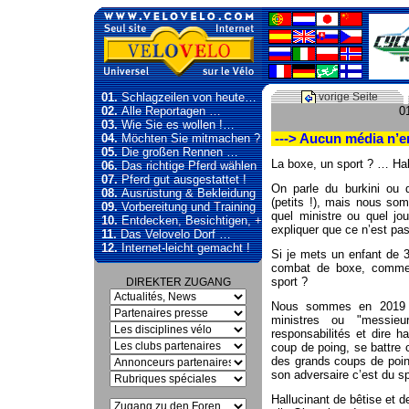
01.
Schlagzeilen von heute…
vorige Seite
02.
Alle Reportagen …
0
03.
Wie Sie es wollen !…
04.
Möchten Sie mitmachen ?
---> Aucun média n’en 
05.
Die großen Rennen …
La boxe, un sport ? … Hal
06.
Das richtige Pferd wählen
07.
Pferd gut ausgestattet !
On parle du burkini ou d
08.
Ausrüstung & Bekleidung
(petits !), mais nous so
09.
Vorbereitung und Training
quel ministre ou quel jou
10.
Entdecken, Besichtigen, +
expliquer que ce n’est pas
11.
Das Velovelo Dorf …
12.
Internet-leicht gemacht !
Si je mets un enfant de 3,
combat de boxe, comment 
sport ?
DIREKTER ZUGANG
Nous sommes en 2019 (a
ministres ou "messieu
responsabilités et dire 
coup de poing, se battre
des grands coups de poing
son adversaire c’est du sp
Hallucinant de bêtise et d