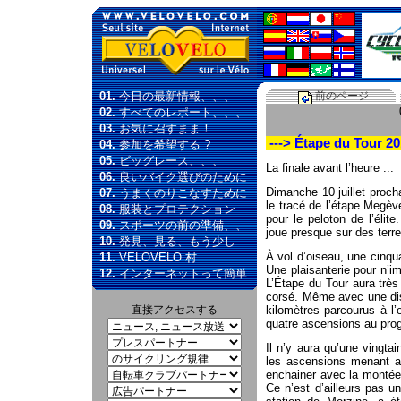
01.
今日の最新情報、、、
前のページ
02.
すべてのレポート、、、
03.
お気に召すまま！
---> Étape du Tour 201
04.
参加を希望する ?
05.
ビッグレース、、、
La finale avant l’heure ...
06.
良いバイク選びのために
Dimanche 10 juillet procha
07.
うまくのりこなすために
le tracé de l’étape Megève
08.
服装とプロテクション
pour le peloton de l’élit
09.
スポーツの前の準備、、
joue presque sur des ter
10.
発見、見る、もう少し
À vol d’oiseau, une cinq
11.
VELOVELO 村
Une plaisanterie pour n’i
12.
インターネットって簡単
L’Étape du Tour aura trè
corsé. Même avec une dist
直接アクセスする
kilomètres parcourus à l’e
quatre ascensions au pr
Il n’y aura qu’une vingtai
les ascensions menant au
enchainer avec la montée
Ce n’est d’ailleurs pas u