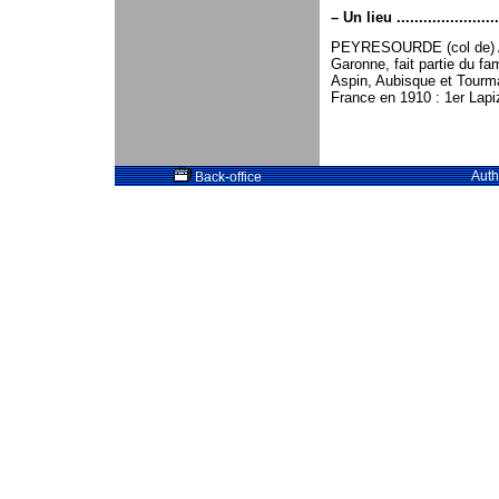
–
Un lieu .......................
PEYRESOURDE (col de) Al
Garonne, fait partie du fa
Aspin, Aubisque et Tourma
France en 1910 : 1er Lapi
Auth
Back-office