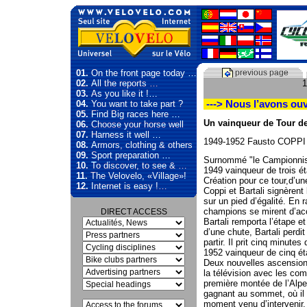
01.
On the front page today …
previous page
02.
All the reports …
1
03.
As you like it !…
04.
You want to take part ?
---> Nous l’avons ouv
05.
Find Big races here …
Un vainqueur de Tour de
06.
Choose your horse well
07.
Harness it well …
1949-1952 Fausto COPPI ita
08.
Armors, clothing & others
09.
Sport preparation …
Surnommé "le Campionni
10.
To discover, to see & …
1949 vainqueur de trois é
11.
The Velovelo, «Village»!
Création pour ce tour,d’un
12.
Internet is easy !…
Coppi et Bartali signèrent 
sur un pied d’égalité. En r
champions se mirent d’acco
DIRECT ACCESS
Bartali remporta l’étape et
d’une chute, Bartali perd
partir. Il prit cinq minutes
1952 vainqueur de cinq ét
Deux nouvelles ascensions
la télévision avec les c
première montée de l’Alpe
gagnant au sommet, où il e
moment venu d’intervenir. 