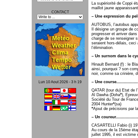
La supériorité de Coppi éta
maillot jaune apparaissant
CONTACT
–
Une expression du pel
AUTOBUS, l’autobus appa
Il désigne un groupe de co
progresser et arriver dans 
charge de se renseigner su
seraient hors-délais, ceci a
l’élimination.
–
Un surnom dans le cyc
Hinault Bernard (f) : le Bl
ainsi, pourquoi ? son com
noir, comme sa crinière, d
–
Une course..................
Lun 10 Aout 2026 - 3 h 19
QATAR (tour du) Etat de l’
Al Dawha (Doha
*
), Epreu
Société du Tour de France
2004 Hunter
*
(sa)
*
Ajout de précisions par
–
Un coureur..................
CASARTELLI Fabio (i) 19
Au cours de la 15éme éta
juillet 1995, il est victim