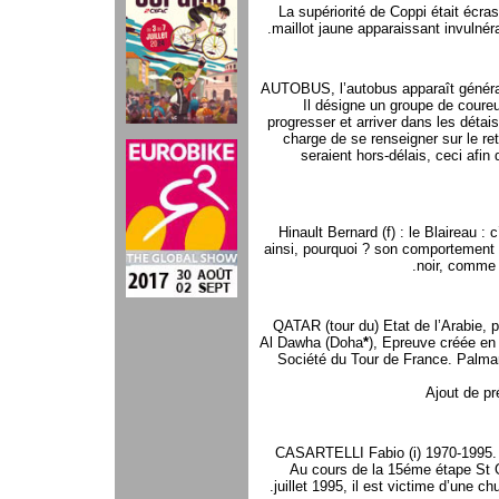
La supériorité de Coppi était écrasa
maillot jaune apparaissant invulnér
AUTOBUS, l’autobus apparaît génér
Il désigne un groupe de coureu
progresser et arriver dans les détais.
charge de se renseigner sur le ret
seraient hors-délais, ceci afin d
Hinault Bernard (f) : le Blaireau : 
ainsi, pourquoi ? son comportement 
noir, comme 
QATAR (tour du) Etat de l’Arabie, p
Al Dawha (Doha
*
), Epreuve créée en
Société du Tour de France. Palmar
Ajout de p
CASARTELLI Fabio (i) 1970-1995.
Au cours de la 15éme étape St G
juillet 1995, il est victime d’une c