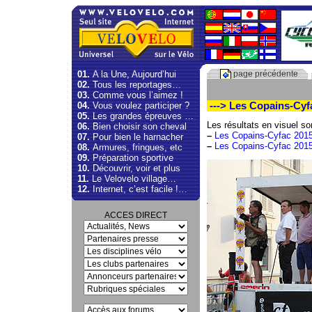
01.
A la Une, Aujourd’hui
page précédente
02.
Tous les reportages…
03.
Comme vous l’aimez !
04.
Vous voulez participer ?
---> Les Copains-Cyfa
05.
Les grandes épreuves …
Les résultats en visuel sont
06.
Bien choisir son cheval
–
Les Copains-Cyfac 2015
07.
Pour bien le harnacher
–
Les Copains-Cyfac 2015 
08.
Armures, fringues, etc
09.
Préparation sportive
10.
Découvrir, voir et plus
11.
Le Velovelo village…
12.
Internet, c’est facile !…
ACCES DIRECT