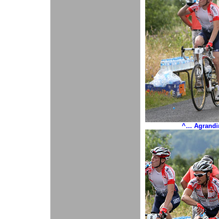
^… Agrandir