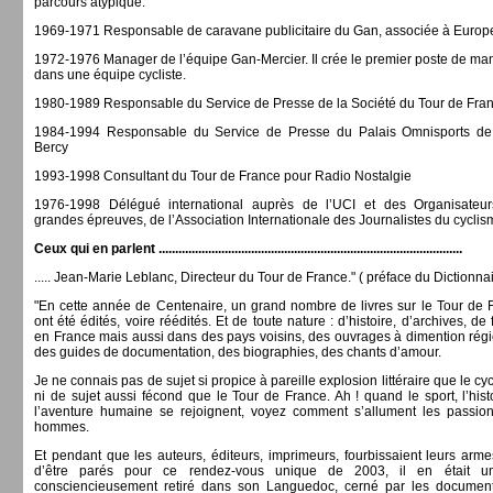
parcours atypique.
1969-1971 Responsable de caravane publicitaire du Gan, associée à Europ
1972-1976 Manager de l’équipe Gan-Mercier. Il crée le premier poste de ma
dans une équipe cycliste.
1980-1989 Responsable du Service de Presse de la Société du Tour de Fra
1984-1994 Responsable du Service de Presse du Palais Omnisports de
Bercy
1993-1998 Consultant du Tour de France pour Radio Nostalgie
1976-1998 Délégué international auprès de l’UCI et des Organisateu
grandes épreuves, de l’Association Internationale des Journalistes du cyclis
Ceux qui en parlent ............................................................................................
..... Jean-Marie Leblanc, Directeur du Tour de France." ( préface du Dictionnai
"En cette année de Centenaire, un grand nombre de livres sur le Tour de 
ont été édités, voire réédités. Et de toute nature : d’histoire, d’archives, de f
en France mais aussi dans des pays voisins, des ouvrages à dimention régi
des guides de documentation, des biographies, des chants d’amour.
Je ne connais pas de sujet si propice à pareille explosion littéraire que le cy
ni de sujet aussi fécond que le Tour de France. Ah ! quand le sport, l’hist
l’aventure humaine se rejoignent, voyez comment s’allument les passio
hommes.
Et pendant que les auteurs, éditeurs, imprimeurs, fourbissaient leurs armes
d’être parés pour ce rendez-vous unique de 2003, il en était un
consciencieusement retiré dans son Languedoc, cerné par les document