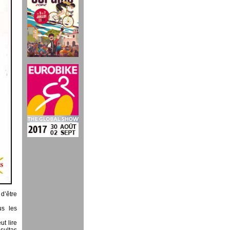
 d’être
us les
t lire