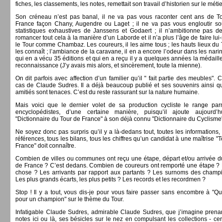
fiches, les classements, les notes, remettait son travail d’historien sur le métie
Son créneau n’est pas banal, il ne va pas vous raconter cent ans de T
France façon Chany, Augendre ou Laget ; il ne va pas vous engloutir so
statistiques exhaustives de Janssens et Godaert ; il n’ambitionne pas d
romancer tout cela à la manière d’un Laborde et il n’a plus l’âge de faire l
le Tour comme Chambaz. Les coureurs, il les aime tous ; les hauts lieux du T
les connaît ; l’ambiance de la caravane, il en a encore l’odeur dans les narin
qui en a vécu 35 éditions et qui en a reçu il y a quelques années la médaill
reconnaissance (J’y avais mis alors, et sincèrement, toute la mienne).
On dit parfois avec affection d’un familier qu’il " fait partie des meubles". C
cas de Claude Sudres. Il a déjà beaucoup publié et ses souvenirs ainsi q
amitiés sont tenaces. C’est du reste rassurant sur la nature humaine.
Mais voici que le dernier volet de sa production cycliste le range par
encyclopédistes, d’une certaine manière, puisqu’il ajoute aujourd’
"Dictionnaire du Tour de France" à son déjà connu "Dictionnaire du Cyclisme
Ne soyez donc pas surpris qu’il y a là-dedans tout, toutes les informations,
références, tous les bilans, tous les chiffres qu’un candidat à une maîtrise "
France" doit connaître.
Combien de villes ou communes ont reçu une étape, départ et/ou arrivée d
de France ? C’est dedans. Combien de coureurs ont remporté une étape 
chose ? Les arrivants par rapport aux partants ? Les surnoms des champ
Les plus grands écarts, les plus petits ? Les records et les recordmen ?
Stop ! Il y a tout, vous dis-je pour vous faire passer sans encombre à "Qu
pour un champion" sur le thème du Tour.
Infatigable Claude Sudres, admirable Claude Sudres, que j’imagine prena
notes ici ou là, ses bésicles sur le nez en compulsant les collections - ce