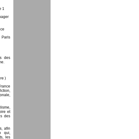
e 1
nager
nce
 Paris
rs des
me.
re )
France
iction,
onale,
clisme,
oire et
ns des
, afin
 qui,
s, les