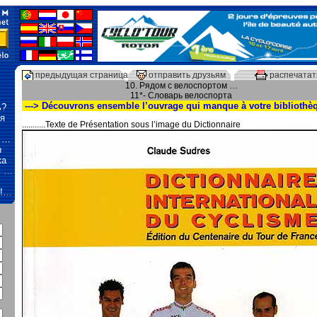
предыдущая страница
отправить друзьям
распечатат
10. Рядом с велоспортом …
11*- Словарь велоспорта
---> Découvrons ensemble l’ouvrage qui manque à votre bibliothèq
ь?
я
...........Texte de Présentation sous l’image du Dictionnaire
ь …
ы
ка
м …
о!…