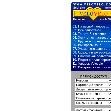
01.
На первой полосе …
02.
Все репортажи …
03.
То, что Вы любите …
04.
Хотите поучаствоват
05.
Крупные соревновани
06.
Выбираем коня …
07.
Учимся его запрягат
08.
Одежда и аксессуар
09.
Спортивная подготов
10.
Рядом с велоспорто
11.
Городок Velovelo
12.
Интернет - это прост
ПРЯМОЙ ДОСТУП