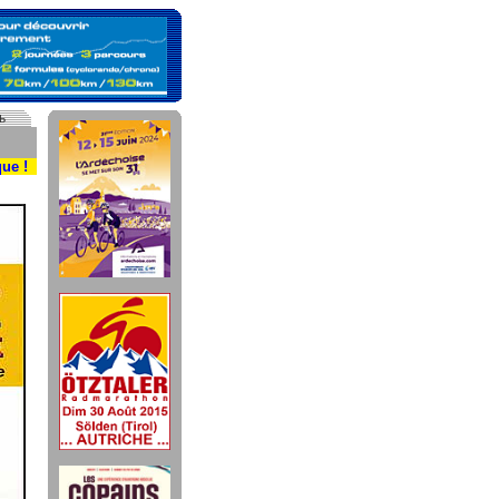
ь
ue !