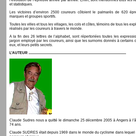
l’évolution de l’épreuve année par année. Enfin, sont mentionnés tous les r
et statistiques.
Les victoires d’environ 2500 coureurs côtoient le palmarès de 620 épr
marques et groupes sportifs.
Toutes les villes et tous les villages, les cols et côtes, témoins de tous les expl
réalisés par les coureurs à travers le monde.
A la fin des 26 lettres de l’alphabet, sont répertoriées toutes les express
jargon employé par les coureurs, ainsi que les surnoms donnés à certains d
eux, et leurs petits secrets.
L’AUTEUR ...........................................................................................................
Claude Sudres nous a quitté le dimanche 25 décembre 2005 à Angers à l’
74 ans.
Claude SUDRES était depuis 1969 dans le monde du cyclisme dans lequel i