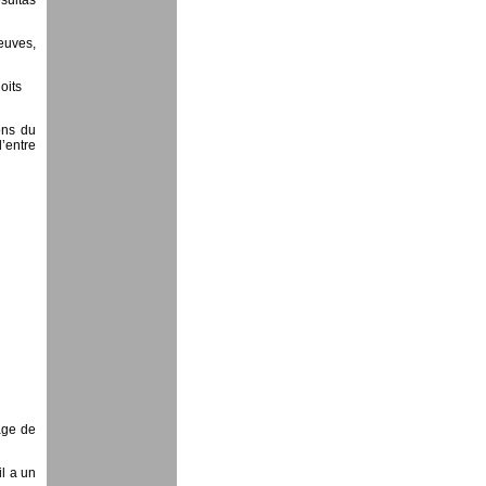
ésultas
euves,
oits
ions du
’entre
âge de
l a un