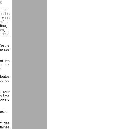
r.
our de
us les
e vous
ui-même
our, il
es, lui
e de la
’est le
ue ses
mi les
hui un
".
 toutes
Tour de
u Tour
? Même
ions ?
estion
nt des
rtaines