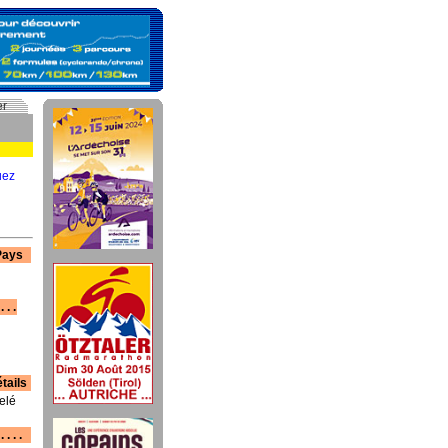
er
uez
 Pays
 . .
tails
elé
. . .