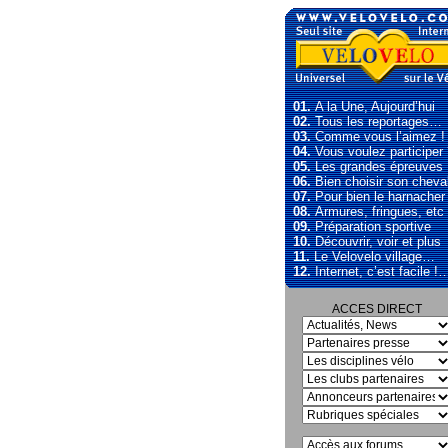
01.
A la Une, Aujourd’hui
02.
Tous les reportages…
03.
Comme vous l’aimez !
04.
Vous voulez participer
05.
Les grandes épreuves
06.
Bien choisir son cheva
07.
Pour bien le harnacher
08.
Armures, fringues, etc
09.
Préparation sportive
10.
Découvrir, voir et plus
11.
Le Velovelo village…
12.
Internet, c’est facile !
ACCES DIRECT