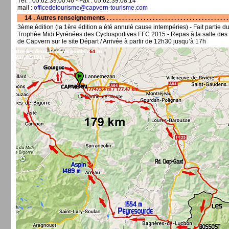
Tél. : 05.62.39.00.46 - Fax : 05.62.39.08.14
mail :
officedetourisme@capvern-tourisme.com
14 . Autres renseignements . . . . . . . . . . . . . . . . . . . . . . . . . . . . . . . . . . . . . . . . 
3ème édition (la 1ère édition a été annulé cause intempéries) - Fait partie d
Trophée Midi Pyrénées des Cyclosportives FFC 2015 - Repas à la salle des 
de Capvern sur le site Départ / Arrivée à partir de 12h30 jusqu’à 17h