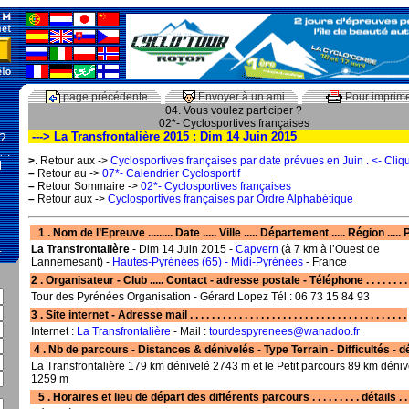
page précédente
Envoyer à un ami
Pour imprim
04. Vous voulez participer ?
02*- Cyclosportives françaises
---> La Transfrontalière 2015 : Dim 14 Juin 2015
 ?
 …
>
. Retour aux ->
Cyclosportives françaises par date prévues en Juin . <- Cliq
l
–
Retour au ->
07*- Calendrier Cyclosportif
–
Retour Sommaire ->
02*- Cyclosportives françaises
–
Retour aux ->
Cyclosportives françaises par Ordre Alphabétique
1 . Nom de l’Epreuve ......... Date ..... Ville ..... Département ..... Région .....
…
La Transfrontalière
- Dim 14 Juin 2015 -
Capvern
(à 7 km à l’Ouest de
Lannemesant) -
Hautes-Pyrénées (65) - Midi-Pyrénées
- France
2 . Organisateur - Club ..... Contact - adresse postale - Téléphone . . . . . . . . .
Tour des Pyrénées Organisation - Gérard Lopez Tél : 06 73 15 84 93
3 . Site internet - Adresse mail . . . . . . . . . . . . . . . . . . . . . . . . . . . . . . . . . . . . . . . .
Internet :
La Transfrontalière
- Mail :
tourdespyrenees@wanadoo.fr
4 . Nb de parcours - Distances & dénivelés - Type Terrain - Difficultés - dé
La Transfrontalière 179 km dénivelé 2743 m et le Petit parcours 89 km déniv
1259 m
5 . Horaires et lieu de départ des différents parcours . . . . . . . . . détails . . . 