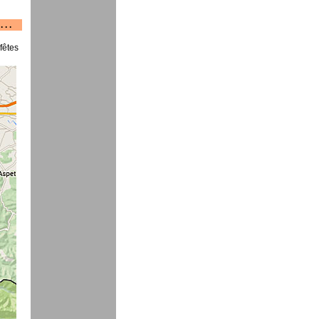
. . .
u
fêtes