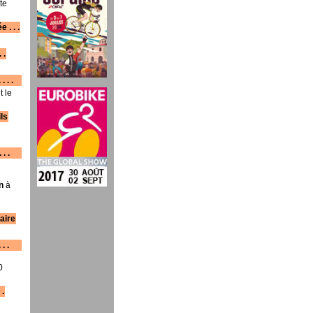
te
 . . .
 .
. . .
 le
ls
 . .
n
à
caire
 . .
0
 .