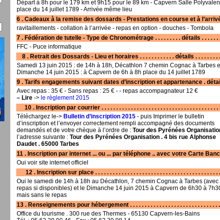
Départ à 8h pour le 179 km et 9h15 pour le 89 km - Capvern Salle Polyvalen
place du 14 juillet 1789 - Arrivée même lieu
6 . Cadeaux à la remise des dossards - Prestations en course et à l’arrivée
ravitaillements - collation à l’arrivée - repas en option - douches - Tombola
7 . Fédération de tutelle - Type de Chronométrage . . . . . . . . . détails . . . . . . .
FFC - Puce informatique
8 . Retrait des Dossards - Lieu et horaires . . . . . . . . . . . . détails . . . . . . . . . 
Samedi 13 juin 2015 : de 14h à 18h, Décathlon 7 chemin Cognac à Tarbes et
Dimanche 14 juin 2015 : à Capvern de 6h à 8h place du 14 juillet 1789
9 . Tarifs engagements suivant dates d’inscription et appartenance . détai
Avec repas : 35 € - Sans repas : 25 € - - repas accompagnateur 12 €
–
Lire
->
le règlement 2015
10 . Inscription par courrier . . . . . . . . . . . . . . . . . . . . . . . . . . . . . . . . . . . . . . . . .
Téléchargez le->
Bulletin d’inscription 2015
- puis Imprimer le bulletin
d’inscription et l’envoyer correctement rempli accompagné des documents
demandés et de votre chèque à l’ordre de :
Tour des Pyrénées Organisatio
l’adresse suivante :
Tour des Pyrénées Organisation . 4 bis rue Alphonse
Daudet . 65000 Tarbes
11 . Inscription par internet ... ou ... par téléphone .. avec votre Carte Ban
Oui voir site internet officiel
12 . Inscription sur place . . . . . . . . . . . . . . . . . . . . . . . . . . . . . . . . . . . . . . . . . . .
Oui le samedi de 14h à 18h au Décathlon, 7 chemin Cognac à Tarbes (avec
repas si disponibles) et le Dimanche 14 juin 2015 à Capvern de 6h30 à 7h3
mais sans le repas
13 . Renseignements pour hébergement . . . . . . . . . . . . . . . . . . . . . . . . . . . . . . .
Office du tourisme . 300 rue des Thermes - 65130 Capvern-les-Bains