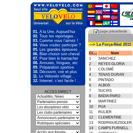
01.
A la Une, Aujourd’hui
page précédente
02.
Tous les reportages…
03.
Comme vous l’aimez !
---> La Força-Réal 2015 
04.
Vous voulez participer ?
05.
Les grandes épreuves …
Cl.....
Nom
06.
Bien choisir son cheval
07.
Pour bien le harnacher
1
SANCHEZ
08.
Armures, fringues, etc
2
REYES GLORIA
09.
Préparation sportive
3
COLOMÉ
10.
Découvrir, voir et plus
4
TENAS DURAN
11.
Le Velovelo village…
5
PINTADO
12.
Internet, c’est facile !…
6
ALBOS
7
SUCIAS
ACCES DIRECT
8
BADIA PAIRO
9
MARTINEZ
10
PUA
11
RULIER
12
CLEMENTINE
13
RODRIGUEZSOLER
14
CAMPS FURNELL