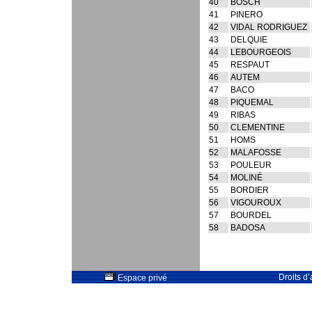
40
BOSCH
41
PINERO
42
VIDAL RODRIGUEZ
43
DELQUIE
44
LEBOURGEOIS
45
RESPAUT
46
AUTEM
47
BACO
48
PIQUEMAL
49
RIBAS
50
CLEMENTINE
51
HOMS
52
MALAFOSSE
53
POULEUR
54
MOLINÉ
55
BORDIER
56
VIGOUROUX
57
BOURDEL
58
BADOSA
Droits d
Espace privé