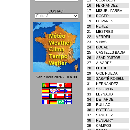
15
CODINACH
16
FERNANDEZ
17
MIGUEL PARRA
CONTACT
18
ROGER
19
OLIVARES
20
PEREZ
21
MESTRES
22
VERDEIL
23
VINAS
24
BOUAD
25
CASTELLS BADIA
26
ABAD PASTOR
27
ALVAREZ
28
LETUE
29
GIOL RUEDA
Ven 7 Aout 2026 - 10 h 00
30
SABATÉ ROSELL
31
HERNANDEZ
32
SALOMON
33
LEYNAUD
34
DE TARDE
35
RULLAC
36
BOTTEAU
37
SANCHEZ
38
PENDERY
39
CAMPOS