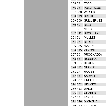
155
76
TOPP
156
73
PUICERCUS
157
388
WIESER
158
383
BREUIL
159
500
GUILLERMET
160
501
BIGOT
161
6
MORY
162
441
BROCHARD
163
71
MULLET
164
27
BEDEL
165
335
NAVEAU
166
395
ZANONE
167
50
PROCHAZKA
168
63
RUSSIAS
169
118
BOULBES
170
381
NUCCIO
171
17
ROOSE
172
83
SAUVETRE
173
327
GREUILLET
174
372
HELMER
175
453
SIMON
176
98
CHABERT
177
90
FARET
178
146
MICHAUD
179
122
LAURENT