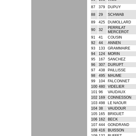
87
379
DUPUY
88
29
SCHWAB
89
425
DUMOLLARD
PERRILAT
90
32
MERCEROT
91
41
COUSIN
92
44
ANNEN
93
133
GRAMMAIRE
94
124
MORIN
95
167
SANCHEZ
96
307
DURUPT
97
438
PAILLISSE
98
495
MAUME
99
104
FALCONNET
100
480
VIDELIER
101
96
VAUDAUX
102
169
CONNESSON
103
498
LE NAOUR
104
38
VAUDOUR
105
165
BRIGUET
106
162
BECK
107
444
GONDRAND
108
416
BUISSON
109
132
BUFFET