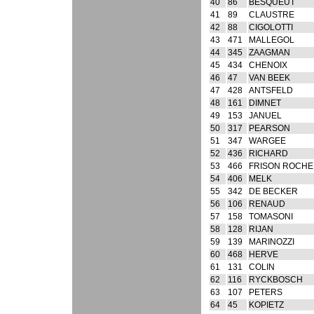
40
86
BESQUEUT
41
89
CLAUSTRE
42
88
CIGOLOTTI
43
471
MALLEGOL
44
345
ZAAGMAN
45
434
CHENOIX
46
47
VAN BEEK
47
428
ANTSFELD
48
161
DIMNET
49
153
JANUEL
50
317
PEARSON
51
347
WARGEE
52
436
RICHARD
53
466
FRISON ROCHE
54
406
MELK
55
342
DE BECKER
56
106
RENAUD
57
158
TOMASONI
58
128
RIJAN
59
139
MARINOZZI
60
468
HERVE
61
131
COLIN
62
116
RYCKBOSCH
63
107
PETERS
64
45
KOPIETZ