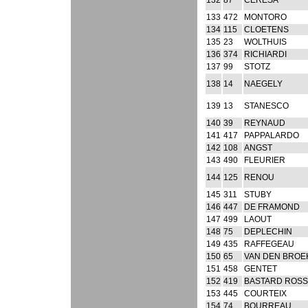
132
87
CERESA
133
472
MONTORO
134
115
CLOETENS
135
23
WOLTHUIS
136
374
RICHIARDI
137
99
STOTZ
138
14
NAEGELY
139
13
STANESCO
140
39
REYNAUD
141
417
PAPPALARDO
142
108
ANGST
143
490
FLEURIER
144
125
RENOU
145
311
STUBY
146
447
DE FRAMOND
147
499
LAOUT
148
75
DEPLECHIN
149
435
RAFFEGEAU
150
65
VAN DEN BROE
151
458
GENTET
152
419
BASTARD ROSS
153
445
COURTEIX
154
74
BOURREAU