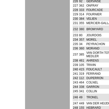
226
92
GERVAISE
227
362
ONFRAY
228
333
FOURCADE
229
314
FOURNIER
230
384
VELIEN
231
355
MERCIER-GALL
232
380
BROMYARD
233
80
JOURDOIS
234
357
MOREL
235
34
PEYRACHON
236
360
MORAND
VAN DORTH TO
237
385
MEDLER
238
461
AHRENS
239
105
TRIVIN
240
415
FOUCAULT
241
319
FERRAND
242
112
DUPERRON
243
464
COLNEL
244
338
GARRON
245
341
COLLIN
246
49
TRONEL
247
449
VAN DER HEIJ
248
155
HEBRARD