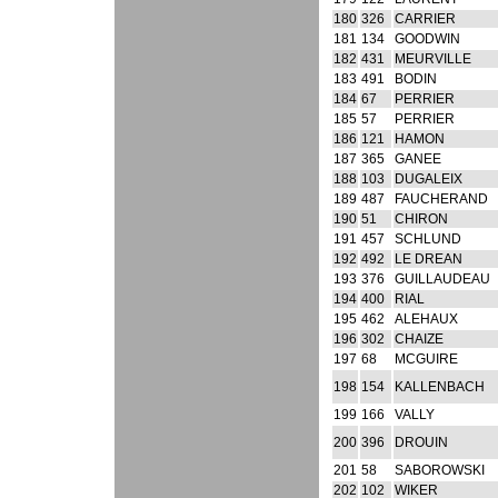
180
326
CARRIER
181
134
GOODWIN
182
431
MEURVILLE
183
491
BODIN
184
67
PERRIER
185
57
PERRIER
186
121
HAMON
187
365
GANEE
188
103
DUGALEIX
189
487
FAUCHERAND
190
51
CHIRON
191
457
SCHLUND
192
492
LE DREAN
193
376
GUILLAUDEAU
194
400
RIAL
195
462
ALEHAUX
196
302
CHAIZE
197
68
MCGUIRE
198
154
KALLENBACH
199
166
VALLY
200
396
DROUIN
201
58
SABOROWSKI
202
102
WIKER