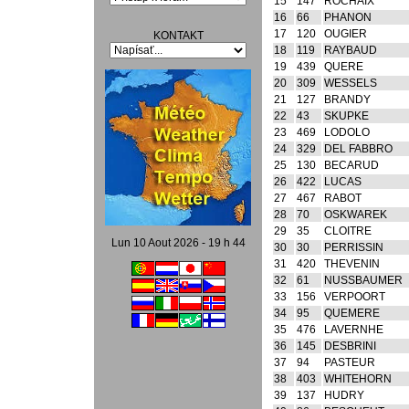
15
147
ROCHAIX
16
66
PHANON
17
120
OUGIER
KONTAKT
18
119
RAYBAUD
19
439
QUERE
20
309
WESSELS
21
127
BRANDY
22
43
SKUPKE
23
469
LODOLO
24
329
DEL FABBRO
25
130
BECARUD
26
422
LUCAS
27
467
RABOT
28
70
OSKWAREK
29
35
CLOITRE
Lun 10 Aout 2026 - 19 h 44
30
30
PERRISSIN
31
420
THEVENIN
32
61
NUSSBAUMER
33
156
VERPOORT
34
95
QUEMERE
35
476
LAVERNHE
36
145
DESBRINI
37
94
PASTEUR
38
403
WHITEHORN
39
137
HUDRY