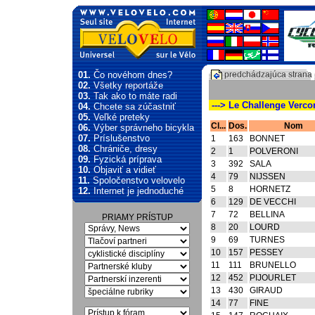
01.
Čo novéhom dnes?
predchádzajúca strana
02.
Všetky reportáže
03.
Tak ako to máte radi
---> Le Challenge Vercor
04.
Chcete sa zúčastniť
05.
Veľké preteky
Cl...
Dos.
Nom
06.
Výber správneho bicykla
07.
Príslušenstvo
1
163
BONNET
08.
Chrániče, dresy
2
1
POLVERONI
09.
Fyzická príprava
3
392
SALA
10.
Objaviť a vidieť
4
79
NIJSSEN
11.
Spoločenstvo velovelo
5
8
HORNETZ
12.
Internet je jednoduché
6
129
DE VECCHI
7
72
BELLINA
PRIAMY PRÍSTUP
8
20
LOURD
9
69
TURNES
10
157
PESSEY
11
111
BRUNELLO
12
452
PIJOURLET
13
430
GIRAUD
14
77
FINE