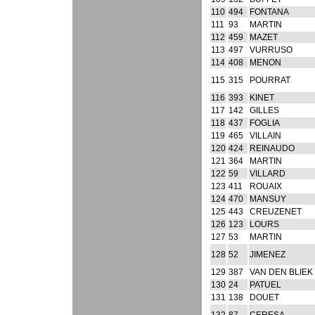
110
494
FONTANA
111
93
MARTIN
112
459
MAZET
113
497
VURRUSO
114
408
MENON
115
315
POURRAT
116
393
KINET
117
142
GILLES
118
437
FOGLIA
119
465
VILLAIN
120
424
REINAUDO
121
364
MARTIN
122
59
VILLARD
123
411
ROUAIX
124
470
MANSUY
125
443
CREUZENET
126
123
LOURS
127
53
MARTIN
128
52
JIMENEZ
129
387
VAN DEN BLIEK
130
24
PATUEL
131
138
DOUET