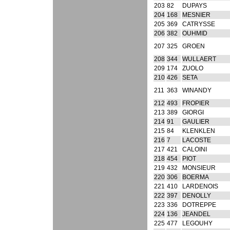
203
82
DUPAYS
204
168
MESNIER
205
369
CATRYSSE
206
382
OUHMID
207
325
GROEN
208
344
WULLAERT
209
174
ZUOLO
210
426
SETA
211
363
WINANDY
212
493
FROPIER
213
389
GIORGI
214
91
GAULIER
215
84
KLENKLEN
216
7
LACOSTE
217
421
CALOINI
218
454
PIOT
219
432
MONSIEUR
220
306
BOERMA
221
410
LARDENOIS
222
397
DENOLLY
223
336
DOTREPPE
224
136
JEANDEL
225
477
LEGOUHY