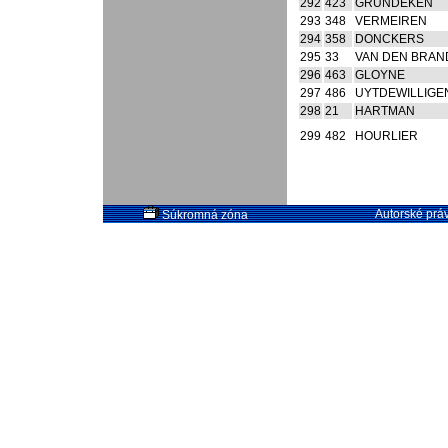
292
423
GRUNDEKEN
293
348
VERMEIREN
294
358
DONCKERS
295
33
VAN DEN BRAN
296
463
GLOYNE
297
486
UYTDEWILLIGE
298
21
HARTMAN
299
482
HOURLIER
Autorské práv
Súkromná zóna