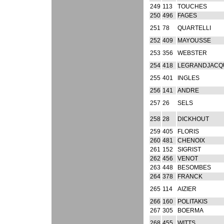
249
113
TOUCHES
250
496
FAGES
251
78
QUARTELLI
252
409
MAYOUSSE
253
356
WEBSTER
254
418
LEGRANDJACQ
255
401
INGLES
256
141
ANDRE
257
26
SELS
258
28
DICKHOUT
259
405
FLORIS
260
481
CHENOIX
261
152
SIGRIST
262
456
VENOT
263
448
BESOMBES
264
378
FRANCK
265
114
AIZIER
266
160
POLITAKIS
267
305
BOERMA
268
455
WITTS