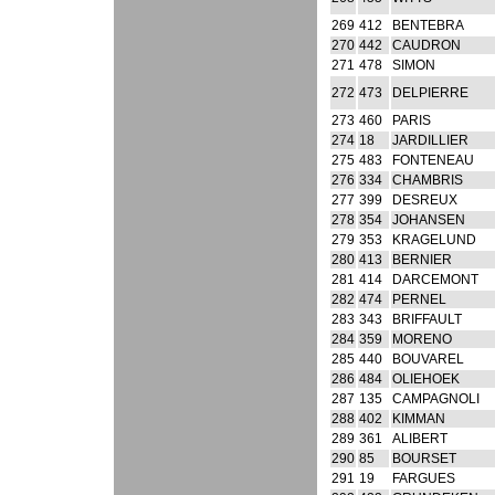
269
412
BENTEBRA
270
442
CAUDRON
271
478
SIMON
272
473
DELPIERRE
273
460
PARIS
274
18
JARDILLIER
275
483
FONTENEAU
276
334
CHAMBRIS
277
399
DESREUX
278
354
JOHANSEN
279
353
KRAGELUND
280
413
BERNIER
281
414
DARCEMONT
282
474
PERNEL
283
343
BRIFFAULT
284
359
MORENO
285
440
BOUVAREL
286
484
OLIEHOEK
287
135
CAMPAGNOLI
288
402
KIMMAN
289
361
ALIBERT
290
85
BOURSET
291
19
FARGUES