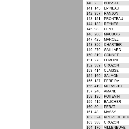
140
2
BOISSAT
141
145
EPINEAU
142
357
RANJON
143
151
PRONTEAU
144
182
REYNES
145
98
PENY
146
206
MAUBOIS
147
425
MARCEL
148
356
CHARTIER
149
279
GAILLARD
150
319
GONNET
151
273
LEMOINE
152
389
CROZON
153
414
CLAISSE
154
169
SALMON
155
137
PEREIRA
156
419
MORABITO
157
248
AMAND
158
195
POITEVIN
159
415
BAUCHER
160
80
PERAT
161
48
MASSY
162
324
KROPL DEBIO
163
388
CROZON
164
170
VILLENEUVE