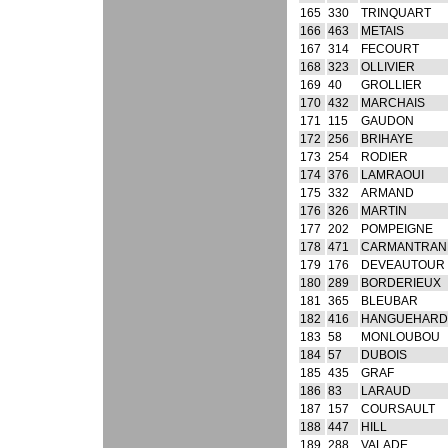
165
330
TRINQUART
166
463
METAIS
167
314
FECOURT
168
323
OLLIVIER
169
40
GROLLIER
170
432
MARCHAIS
171
115
GAUDON
172
256
BRIHAYE
173
254
RODIER
174
376
LAMRAOUI
175
332
ARMAND
176
326
MARTIN
177
202
POMPEIGNE
178
471
CARMANTRAN
179
176
DEVEAUTOUR
180
289
BORDERIEUX
181
365
BLEUBAR
182
416
HANGUEHARD
183
58
MONLOUBOU
184
57
DUBOIS
185
435
GRAF
186
83
LARAUD
187
157
COURSAULT
188
447
HILL
189
288
VALADE