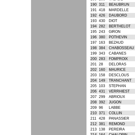
190
311
BEAUBRUN
191
418
MARDELLE
192
426
DAUBORD
193
430
DIOT
194
282
BERTHELOT
195
243
GIRON
196
380
POTHEVIN
197
163
BEZAUD
198
384
CHABOSSEAU
199
343
CABANES
200
283
FOMPROIX
201
28
DELORAS
202
160
MAURICE
203
158
DESCLOUS
204
149
TRANCHANT
205
103
STEPHAN
206
431
VERRHIEST
207
299
ABRIOUX
208
392
JUGON
209
96
LABBE
210
371
COLLIN
211
428
PANASSIER
212
381
REMOND
213
138
PEREIRA
214
164
CHALOPIN