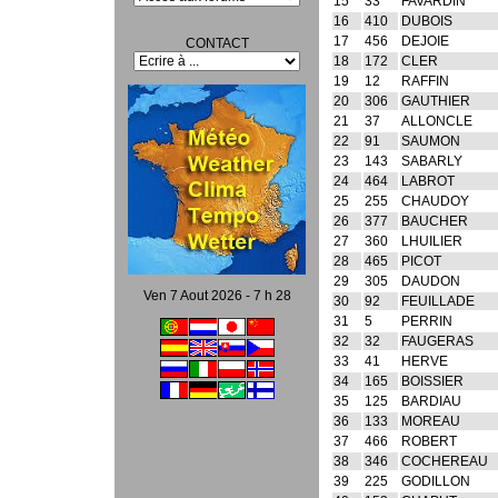
15
33
FAVARDIN
16
410
DUBOIS
17
456
DEJOIE
CONTACT
18
172
CLER
19
12
RAFFIN
20
306
GAUTHIER
21
37
ALLONCLE
22
91
SAUMON
23
143
SABARLY
24
464
LABROT
25
255
CHAUDOY
26
377
BAUCHER
27
360
LHUILIER
28
465
PICOT
29
305
DAUDON
Ven 7 Aout 2026 - 7 h 28
30
92
FEUILLADE
31
5
PERRIN
32
32
FAUGERAS
33
41
HERVE
34
165
BOISSIER
35
125
BARDIAU
36
133
MOREAU
37
466
ROBERT
38
346
COCHEREAU
39
225
GODILLON