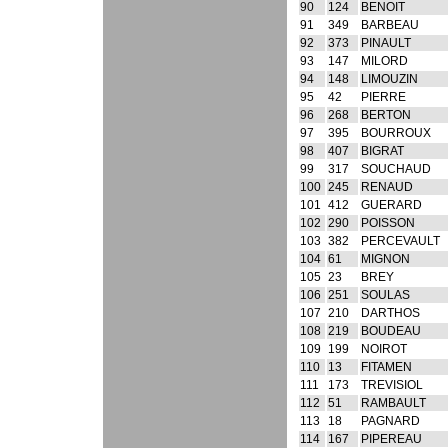
90
124
BENOIT
91
349
BARBEAU
92
373
PINAULT
93
147
MILORD
94
148
LIMOUZIN
95
42
PIERRE
96
268
BERTON
97
395
BOURROUX
98
407
BIGRAT
99
317
SOUCHAUD
100
245
RENAUD
101
412
GUERARD
102
290
POISSON
103
382
PERCEVAULT
104
61
MIGNON
105
23
BREY
106
251
SOULAS
107
210
DARTHOS
108
219
BOUDEAU
109
199
NOIROT
110
13
FITAMEN
111
173
TREVISIOL
112
51
RAMBAULT
113
18
PAGNARD
114
167
PIPEREAU