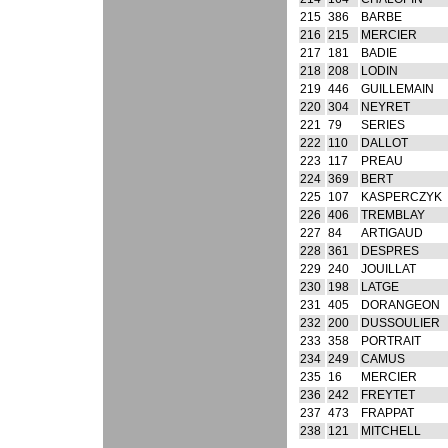
215
386
BARBE
216
215
MERCIER
217
181
BADIE
218
208
LODIN
219
446
GUILLEMAIN
220
304
NEYRET
221
79
SERIES
222
110
DALLOT
223
117
PREAU
224
369
BERT
225
107
KASPERCZYK
226
406
TREMBLAY
227
84
ARTIGAUD
228
361
DESPRES
229
240
JOUILLAT
230
198
LATGE
231
405
DORANGEON
232
200
DUSSOULIER
233
358
PORTRAIT
234
249
CAMUS
235
16
MERCIER
236
242
FREYTET
237
473
FRAPPAT
238
121
MITCHELL