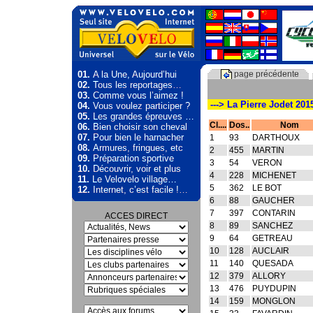
01.
A la Une, Aujourd’hui
page précédente
02.
Tous les reportages…
03.
Comme vous l’aimez !
---> La Pierre Jodet 201
04.
Vous voulez participer ?
05.
Les grandes épreuves …
Cl....
Dos..
Nom
06.
Bien choisir son cheval
07.
Pour bien le harnacher
1
93
DARTHOUX
08.
Armures, fringues, etc
2
455
MARTIN
09.
Préparation sportive
3
54
VERON
10.
Découvrir, voir et plus
4
228
MICHENET
11.
Le Velovelo village…
5
362
LE BOT
12.
Internet, c’est facile !…
6
88
GAUCHER
7
397
CONTARIN
ACCES DIRECT
8
89
SANCHEZ
9
64
GETREAU
10
128
AUCLAIR
11
140
QUESADA
12
379
ALLORY
13
476
PUYDUPIN
14
159
MONGLON