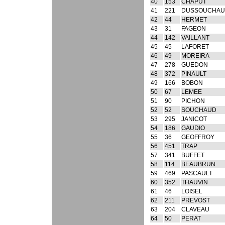
40
153
CHAPUT
41
221
DUSSOUCHA
42
44
HERMET
43
31
FAGEON
44
142
VAILLANT
45
45
LAFORET
46
49
MOREIRA
47
278
GUEDON
48
372
PINAULT
49
166
BOBON
50
67
LEMEE
51
90
PICHON
52
52
SOUCHAUD
53
295
JANICOT
54
186
GAUDIO
55
36
GEOFFROY
56
451
TRAP
57
341
BUFFET
58
114
BEAUBRUN
59
469
PASCAULT
60
352
THAUVIN
61
46
LOISEL
62
211
PREVOST
63
204
CLAVEAU
64
50
PERAT