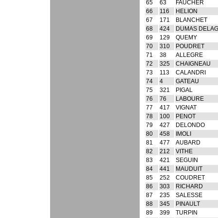
65
63
FAUCHER
66
116
HELION
67
171
BLANCHET
68
424
DUMAS DELA
69
129
QUEMY
70
310
POUDRET
71
38
ALLEGRE
72
325
CHAIGNEAU
73
113
CALANDRI
74
4
GATEAU
75
321
PIGAL
76
76
LABOURE
77
417
VIGNAT
78
100
PENOT
79
427
DELONDO
80
458
IMOLI
81
477
AUBARD
82
212
VITHE
83
421
SEGUIN
84
441
MAUDUIT
85
252
COUDRET
86
303
RICHARD
87
235
SALESSE
88
345
PINAULT
89
399
TURPIN