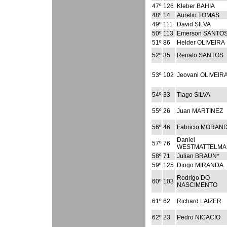
47º
126
Kleber BAHIA
48º
14
Aurelio TOMAS
49º
111
David SILVA
50º
113
Emerson SANTO
51º
86
Helder OLIVEIRA
52º
35
Renato SANTOS
53º
102
Jeovani OLIVEIR
54º
33
Tiago SILVA
55º
26
Juan MARTINEZ
56º
46
Fabricio MORAND
Daniel
57º
76
WESTMATTELM
58º
71
Julian BRAUN*
59º
125
Diogo MIRANDA
Rodrigo DO
60º
103
NASCIMENTO
61º
62
Richard LAIZER
62º
23
Pedro NICACIO