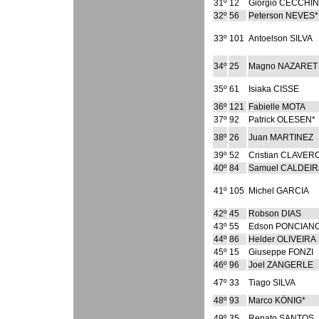
31º
12
Giorgio CECCHI
32º
56
Peterson NEVES*
33º
101
Antoelson SILVA
34º
25
Magno NAZARET
35º
61
Isiaka CISSE
36º
121
Fabielle MOTA
37º
92
Patrick OLESEN*
38º
26
Juan MARTINEZ
39º
52
Cristian CLAVER
40º
84
Samuel CALDEIR
41º
105
Michel GARCIA
42º
45
Robson DIAS
43º
55
Edson PONCIAN
44º
86
Helder OLIVEIRA
45º
15
Giuseppe FONZI
46º
96
Joel ZANGERLE
47º
33
Tiago SILVA
48º
93
Marco KÖNIG*
49º
35
Renato SANTOS