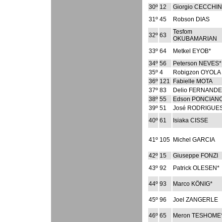
30º
12
Giorgio CECCHI
31º
45
Robson DIAS
Tesfom
32º
63
OKUBAMARIAN
33º
64
Metkel EYOB*
34º
56
Peterson NEVES*
35º
4
Robigzon OYOLA
36º
121
Fabielle MOTA
37º
83
Delio FERNANDE
38º
55
Edson PONCIAN
39º
51
José RODRIGUE
40º
61
Isiaka CISSE
41º
105
Michel GARCIA
42º
15
Giuseppe FONZI
43º
92
Patrick OLESEN*
44º
93
Marco KÖNIG*
45º
96
Joel ZANGERLE
46º
65
Meron TESHOME