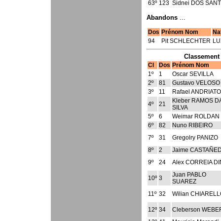
63º
123
Sidnei DOS SAN
Abandons
...
Dos
Prénom Nom
Na
94
Pit SCHLECHTER
LU
Classement 
Cl
Dos
Prénom Nom
1º
1
Oscar SEVILLA
2º
81
Gustavo VELOSO
3º
11
Rafael ANDRIATO
Kleber RAMOS D
4º
21
SILVA
5º
6
Weimar ROLDAN
6º
82
Nuno RIBEIRO
7º
31
Gregolry PANIZO
8º
2
Jaime CASTAÑE
9º
24
Alex CORREIA DI
Juan PABLO
10º
3
SUAREZ
11º
32
Wilian CHIAREL
12º
34
Cleberson WEBE