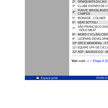
2º
OFM/QUINTA DA LIXA
3º
CLUBE DATARO DE C
FUNVIC BRASILINVES
4º
CAMPOS
5º
IRONAGE - COLNER
6º
NERI SOTTOLI
SÃO FRANCISCO SAÚ
7º
- GOLD MEAT
8º
WORD CYCLING CENT
9º
LEOPARD DEVELOPM
10º
GRCE MEMORIAL - P
11º
EQUIPE UFF DE CICL
12º
ADF - BAUDUCCO - JK
Voir
suite ->
> Etape 4 (V
Droits d
Espace privé