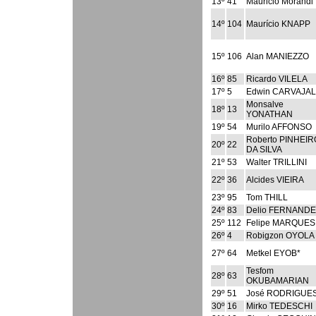
13º
41
Mauricio Morandi
14º
104
Maurício KNAPP
15º
106
Alan MANIEZZO
16º
85
Ricardo VILELA
17º
5
Edwin CARVAJAL
Monsalve
18º
13
YONATHAN
19º
54
Murilo AFFONSO
Roberto PINHEIR
20º
22
DA SILVA
21º
53
Walter TRILLINI
22º
36
Alcides VIEIRA
23º
95
Tom THILL
24º
83
Delio FERNANDE
25º
112
Felipe MARQUES
26º
4
Robigzon OYOLA
27º
64
Metkel EYOB*
Tesfom
28º
63
OKUBAMARIAN
29º
51
José RODRIGUE
30º
16
Mirko TEDESCHI