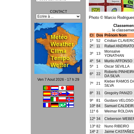
CONTACT
Photo © Marcio Rodrigue
Classement
... le classemen
Cl
Dos
Prénom Nom
1º
52
Cristian CLAVER
2º
11
Rafael ANDRIATO
Monsalve
3º
13
YONATHAN
4º
54
Murilo AFFONSO
5º
1
Oscar SEVILLA
Roberto PINHEIR
6º
22
DA SILVA
Ven 7 Aout 2026 - 17 h 29
Kleber RAMOS D
7º
21
SILVA
8º
31
Gregolry PANIZO
9º
81
Gustavo VELOSO
10º
84
Samuel CALDEIR
11º
6
Weimar ROLDAN
12º
34
Cleberson WEBE
13º
82
Nuno RIBEIRO
14º
2
Jaime CASTAÑE