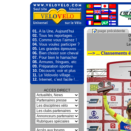
01.
A la Une, Aujourd’hui
page précédente
02.
Tous les reportages…
0
03.
Comme vous l’aimez !
3
04.
Vous voulez participer ?
Le
05.
Les grandes épreuves …
06.
Bien choisir son cheval
---> ... Classements 
07.
Pour bien le harnacher
08.
Armures, fringues, etc
09.
Préparation sportive
10.
Découvrir, voir et plus
11.
Le Velovelo village…
12.
Internet, c’est facile !…
ACCES DIRECT