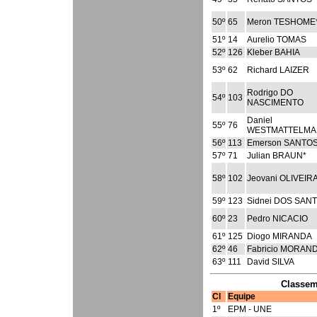
50º
65
Meron TESHOME
51º
14
Aurelio TOMAS
52º
126
Kleber BAHIA
53º
62
Richard LAIZER
Rodrigo DO
54º
103
NASCIMENTO
Daniel
55º
76
WESTMATTELM
56º
113
Emerson SANTO
57º
71
Julian BRAUN*
58º
102
Jeovani OLIVEIR
59º
123
Sidnei DOS SAN
60º
23
Pedro NICACIO
61º
125
Diogo MIRANDA
62º
46
Fabricio MORAND
63º
111
David SILVA
Classem
Cl
Equipe
1º
EPM - UNE