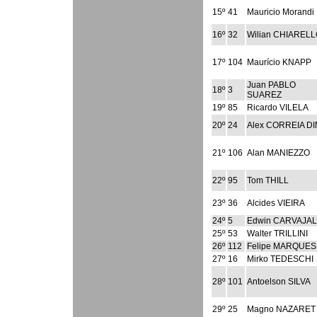
15º
41
Mauricio Morandi
16º
32
Wilian CHIAREL
17º
104
Maurício KNAPP
Juan PABLO
18º
3
SUAREZ
19º
85
Ricardo VILELA
20º
24
Alex CORREIA DI
21º
106
Alan MANIEZZO
22º
95
Tom THILL
23º
36
Alcides VIEIRA
24º
5
Edwin CARVAJAL
25º
53
Walter TRILLINI
26º
112
Felipe MARQUES
27º
16
Mirko TEDESCHI
28º
101
Antoelson SILVA
29º
25
Magno NAZARET