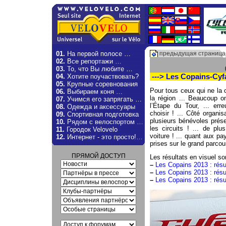
01.
На первой полосе …
предыдущая страница
02.
Все репортажи …
03.
То, что Вы любите …
04.
Хотите поучаствовать?
---> Les Copains-Cyfa
05.
Крупные соревнования
Pour tous ceux qui ne la 
06.
Выбираем коня …
la région ... Beaucoup o
07.
Учимся его запрягать …
l’Étape du Tour, ... erre
08.
Одежда и аксессуары
choisir ! ... Côté organ
09.
Спортивная подготовка
plusieurs bénévoles prés
10.
Рядом с велоспортом …
les circuits ! ... de pl
11.
Городок Velovelo
voiture ! ... quant aux p
12.
Интернет - это просто!…
prises sur le grand parco
ПРЯМОЙ ДОСТУП
Les résultats en visuel sont
–
Les Copains 2013 : résu
–
Les Copains 2013 : résu
–
Les Copains 2013 : résu