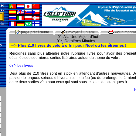
page précédente
Envoyer à un ami
Pour imprim
01. A la Une, Aujourd’hui
01*- Dernières Minutes ...
---> Plus 210 livres de vélo à offrir pour Noël ou les étrennes !
 ?
 …
R
ejoignez sans plus attendre notre rubrique livres pour avoir des présent
l
détaillées des dernières sorties littéraires autour du thème du vélo :
03*- Les livres
Déjà plus de 210 titres sont en stock en attendant d’autres nouveautés. D
passer de longues soirées d’hiver au coin du feu (ou de prolonger le farnient
entre deux sorties vélo pour ceux qui sont sous le soleil des tropiques !).
…