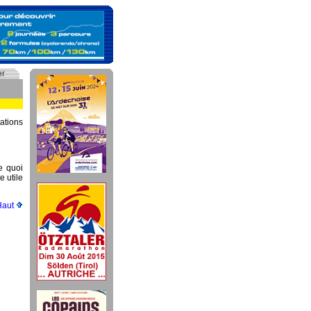
er
ations
e quoi
e utile
Haut