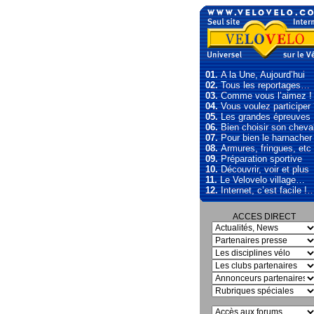
01.
A la Une, Aujourd’hui
02.
Tous les reportages…
03.
Comme vous l’aimez !
04.
Vous voulez participer
05.
Les grandes épreuves
06.
Bien choisir son cheva
07.
Pour bien le harnacher
08.
Armures, fringues, etc
09.
Préparation sportive
10.
Découvrir, voir et plus
11.
Le Velovelo village…
12.
Internet, c’est facile !
ACCES DIRECT