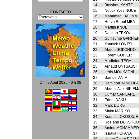
14
Bassirou KANTE
15
Ngock Yves NGUE
CONTACTO
16
Mahamadi BALIMA
17
Hervé Raoul MBA
18
Martijn KNOL
19
Damien TEKOU
20
Guillaume GARNIE
21
Yannick LONTSI
22
Abdou SOKONDO
23
Florent GOHIER
24
Martinien TEGA
25
Arnaud ONTSASSI
26
Léris MOUKAGNI
27
Samuel ANIM
Dim 9 Aout 2026 - 6 h 38
28
Hamidou YAMEOG
29
Abdoul Aziz NIKIEM
30
Oumar SANGARÉ
31
Edem DAKU
32
Marc DURST
33
Siaka MARIKO
34
Koume LOKOSSUE
35
Roeland DIJKSHO
36
Aminu MOHAMMED
37
Issiaka FOFANA