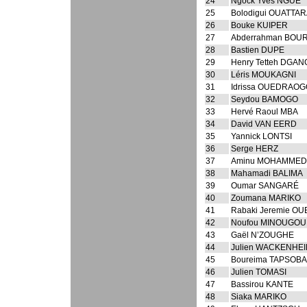
24
Ngock Yves NGUE
25
Bolodigui OUATTA
26
Bouke KUIPER
27
Abderrahman BOU
28
Bastien DUPE
29
Henry Tetteh DGA
30
Léris MOUKAGNI
31
Idrissa OUEDRAO
32
Seydou BAMOGO
33
Hervé Raoul MBA
34
David VAN EERD
35
Yannick LONTSI
36
Serge HERZ
37
Aminu MOHAMMED
38
Mahamadi BALIMA
39
Oumar SANGARÉ
40
Zoumana MARIKO
41
Rabaki Jeremie 
42
Noufou MINOUGOU
43
Gaël N’ZOUGHE
44
Julien WACKENHE
45
Boureima TAPSOBA
46
Julien TOMASI
47
Bassirou KANTE
48
Siaka MARIKO