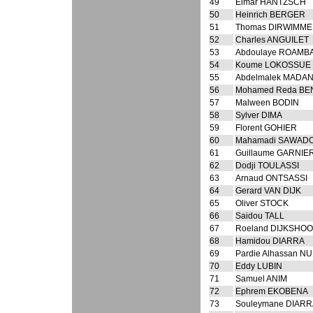
49
Elmar HANTZSCH
50
Heinrich BERGER
51
Thomas DIRWIMM
52
Charles ANGUILET
53
Abdoulaye ROAMB
54
Koume LOKOSSUE
55
Abdelmalek MADAN
56
Mohamed Reda B
57
Malween BODIN
58
Sylver DIMA
59
Florent GOHIER
60
Mahamadi SAWAD
61
Guillaume GARNIE
62
Dodji TOULASSI
63
Arnaud ONTSASSI
64
Gerard VAN DIJK
65
Oliver STOCK
66
Saidou TALL
67
Roeland DIJKSHO
68
Hamidou DIARRA
69
Pardie Alhassan N
70
Eddy LUBIN
71
Samuel ANIM
72
Ephrem EKOBENA
73
Souleymane DIAR