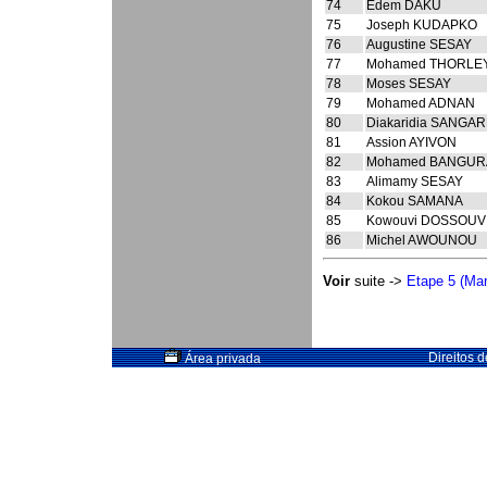
74
Edem DAKU
75
Joseph KUDAPKO
76
Augustine SESAY
77
Mohamed THORLE
78
Moses SESAY
79
Mohamed ADNAN
80
Diakaridia SANGA
81
Assion AYIVON
82
Mohamed BANGUR
83
Alimamy SESAY
84
Kokou SAMANA
85
Kowouvi DOSSOUV
86
Michel AWOUNOU
Voir
suite ->
Etape 5 (Mar
Direitos 
Área privada