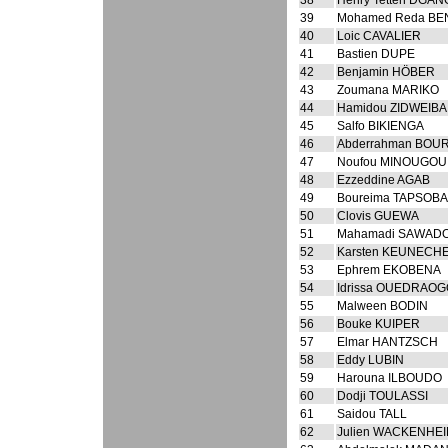
38
Henry Tetteh DGA
39
Mohamed Reda B
40
Loic CAVALIER
41
Bastien DUPE
42
Benjamin HÖBER
43
Zoumana MARIKO
44
Hamidou ZIDWEIBA
45
Salfo BIKIENGA
46
Abderrahman BOU
47
Noufou MINOUGOU
48
Ezzeddine AGAB
49
Boureima TAPSOBA
50
Clovis GUEWA
51
Mahamadi SAWAD
52
Karsten KEUNECH
53
Ephrem EKOBENA
54
Idrissa OUEDRAO
55
Malween BODIN
56
Bouke KUIPER
57
Elmar HANTZSCH
58
Eddy LUBIN
59
Harouna ILBOUDO
60
Dodji TOULASSI
61
Saidou TALL
62
Julien WACKENHE