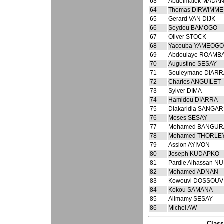
63
Abdelmalek MADAN
64
Thomas DIRWIMM
65
Gerard VAN DIJK
66
Seydou BAMOGO
67
Oliver STOCK
68
Yacouba YAMEOGO
69
Abdoulaye ROAMB
70
Augustine SESAY
71
Souleymane DIAR
72
Charles ANGUILET
73
Sylver DIMA
74
Hamidou DIARRA
75
Diakaridia SANGA
76
Moses SESAY
77
Mohamed BANGUR
78
Mohamed THORLE
79
Assion AYIVON
80
Joseph KUDAPKO
81
Pardie Alhassan N
82
Mohamed ADNAN
83
Kowouvi DOSSOUV
84
Kokou SAMANA
85
Alimamy SESAY
86
Michel AW
Class