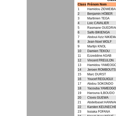
Class
Prénom Nom
1
Hamidou ZIDWEIBA
2
Benjamin HÖBER
3
Martinien TEGA
4
Loic CAVALIER
5
Rasmane OUEDR
6
Salfo BIKIENGA
7
Abdoul Aziz NIKIEM
8
Jean-Noel WOLF
9
Martijn KNOL
10
Damien TEKOU
11
Ezzeddine AGAB
12
Vincent FREULON
13
Hamidou YAMEOG
14
Jeroen ROMBOUTS
15
Marc DURST
16
Youcef REGUIGUI
17
Abdou SOKONDO
18
Yacouba YAMEOGO
19
Harouna ILBOUDO
20
Clovis GUEWA
21
Abdelbaset HANNA
22
Karsten KEUNECH
23
Issiaka FOFANA