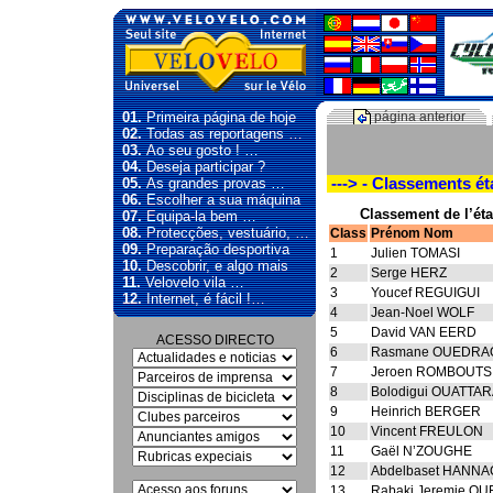
01.
Primeira página de hoje
página anterior
02.
Todas as reportagens …
03.
Ao seu gosto ! …
04.
Deseja participar ?
05.
As grandes provas …
---> - Classements é
06.
Escolher a sua máquina
Classement de l’ét
07.
Equipa-la bem …
08.
Protecções, vestuário, …
Class
Prénom Nom
09.
Preparação desportiva
1
Julien TOMASI
10.
Descobrir, e algo mais
2
Serge HERZ
11.
Velovelo vila …
3
Youcef REGUIGUI
12.
Internet, é fácil !…
4
Jean-Noel WOLF
5
David VAN EERD
ACESSO DIRECTO
6
Rasmane OUEDR
7
Jeroen ROMBOUTS
8
Bolodigui OUATTA
9
Heinrich BERGER
10
Vincent FREULON
11
Gaël N’ZOUGHE
12
Abdelbaset HANNA
13
Rabaki Jeremie 