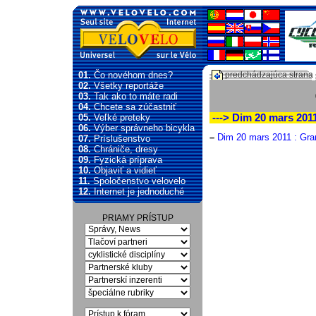
01.
Čo novéhom dnes?
predchádzajúca strana
02.
Všetky reportáže
03.
Tak ako to máte radi
04.
Chcete sa zúčastniť
05.
Veľké preteky
---> Dim 20 mars 2011
06.
Výber správneho bicykla
–
Dim 20 mars 2011 : Gran
07.
Príslušenstvo
08.
Chrániče, dresy
09.
Fyzická príprava
10.
Objaviť a vidieť
11.
Spoločenstvo velovelo
12.
Internet je jednoduché
PRIAMY PRÍSTUP