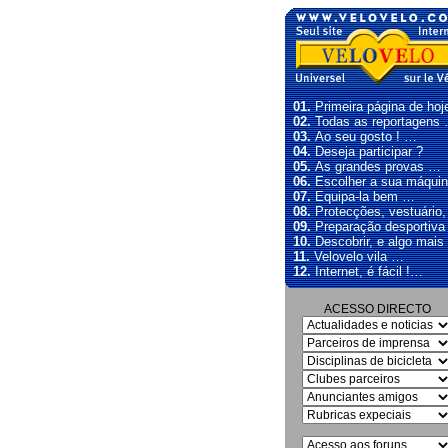
01.
Primeira página de hoj
02.
Todas as reportagens
03.
Ao seu gosto ! …
04.
Deseja participar ?
05.
As grandes provas …
06.
Escolher a sua máqui
07.
Equipa-la bem …
08.
Protecções, vestuário
09.
Preparação desportiva
10.
Descobrir, e algo mais
11.
Velovelo vila …
12.
Internet, é fácil !…
ACESSO DIRECTO