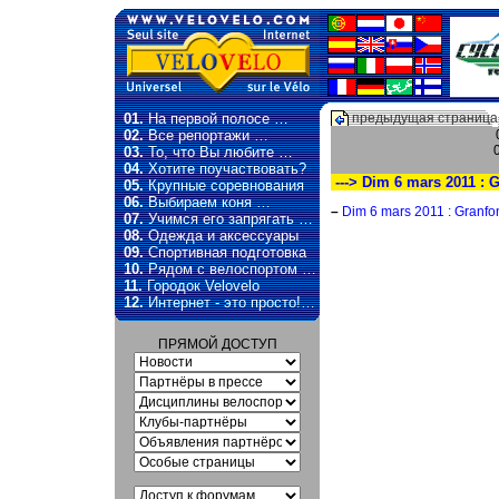
01.
На первой полосе …
предыдущая страница
02.
Все репортажи …
03.
То, что Вы любите …
04.
Хотите поучаствовать?
---> Dim 6 mars 2011 : 
05.
Крупные соревнования
06.
Выбираем коня …
–
Dim 6 mars 2011 : Granf
07.
Учимся его запрягать …
08.
Одежда и аксессуары
09.
Спортивная подготовка
10.
Рядом с велоспортом …
11.
Городок Velovelo
12.
Интернет - это просто!…
ПРЯМОЙ ДОСТУП