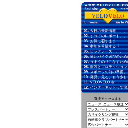
01.
今日の最新情報、、、
02.
すべてのレポート、、
03.
お気に召すまま！
04.
参加を希望する ?
05.
ビッグレース、、、
06.
良いバイク選びのため
07.
うまくのりこなすため
08.
服装とプロテクション
09.
スポーツの前の準備、
10.
発見、見る、もう少し
11.
VELOVELO 村
12.
インターネットって簡
直接アクセスする