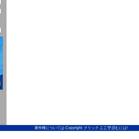
著作権については-Copyright: クリック
ここで
読むには!