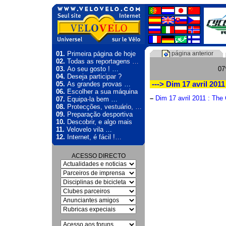
01.
Primeira página de hoje
página anterior
02.
Todas as reportagens …
03.
Ao seu gosto ! …
07
04.
Deseja participar ?
05.
As grandes provas …
---> Dim 17 avril 2011
06.
Escolher a sua máquina
–
Dim 17 avril 2011 : The 
07.
Equipa-la bem …
08.
Protecções, vestuário, …
09.
Preparação desportiva
10.
Descobrir, e algo mais
11.
Velovelo vila …
12.
Internet, é fácil !…
ACESSO DIRECTO