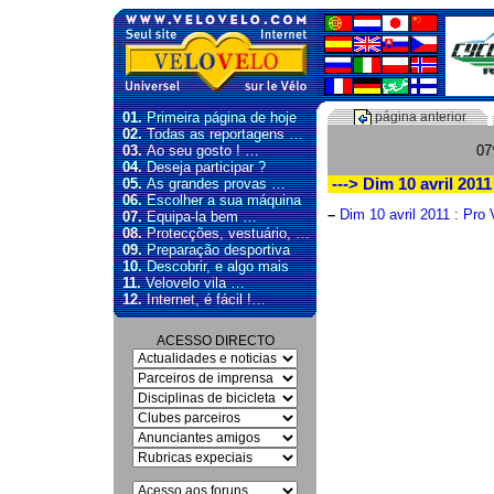
01.
Primeira página de hoje
página anterior
02.
Todas as reportagens …
03.
Ao seu gosto ! …
07
04.
Deseja participar ?
05.
As grandes provas …
---> Dim 10 avril 201
06.
Escolher a sua máquina
–
Dim 10 avril 2011 : Pro
07.
Equipa-la bem …
08.
Protecções, vestuário, …
09.
Preparação desportiva
10.
Descobrir, e algo mais
11.
Velovelo vila …
12.
Internet, é fácil !…
ACESSO DIRECTO