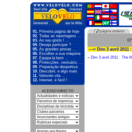
01.
Primeira página de hoje
página anterior
02.
Todas as reportagens …
03.
Ao seu gosto ! …
07
04.
Deseja participar ?
05.
As grandes provas …
---> Dim 3 avril 2011
06.
Escolher a sua máquina
–
Dim 3 avril 2011 : The 
07.
Equipa-la bem …
08.
Protecções, vestuário, …
09.
Preparação desportiva
10.
Descobrir, e algo mais
11.
Velovelo vila …
12.
Internet, é fácil !…
ACESSO DIRECTO