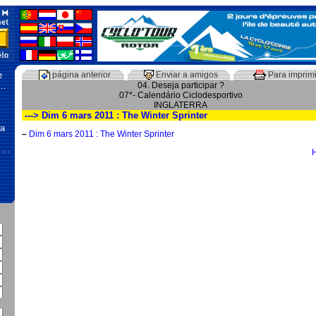
e
página anterior
Enviar a amigos
Para imprimi
 …
04. Deseja participar ?
07*- Calendário Ciclodesportivo
INGLATERRA
---> Dim 6 mars 2011 : The Winter Sprinter
na
–
Dim 6 mars 2011 : The Winter Sprinter
, …