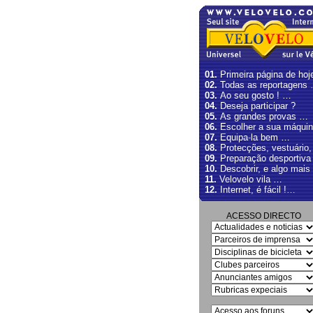
01.
Primeira página de hoj
02.
Todas as reportagens
03.
Ao seu gosto ! …
04.
Deseja participar ?
05.
As grandes provas …
06.
Escolher a sua máqui
07.
Equipa-la bem …
08.
Protecções, vestuário
09.
Preparação desportiva
10.
Descobrir, e algo mais
11.
Velovelo vila …
12.
Internet, é fácil !…
ACESSO DIRECTO