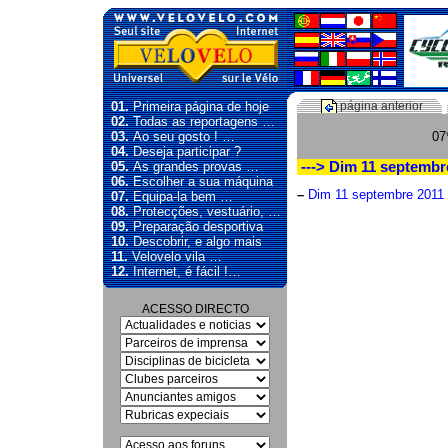
01.
Primeira página de hoje
página anterior
02.
Todas as reportagens …
03.
Ao seu gosto ! …
07
04.
Deseja participar ?
05.
As grandes provas …
---> Dim 11 septembr
06.
Escolher a sua máquina
–
Dim 11 septembre 2011 
07.
Equipa-la bem …
08.
Protecções, vestuário, …
09.
Preparação desportiva
10.
Descobrir, e algo mais
11.
Velovelo vila …
12.
Internet, é fácil !…
ACESSO DIRECTO