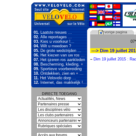
01.
Laatste nieuws …
vorige pagina
02.
Alle reportages …
03.
Kies u voorkeur !…
07*
04.
Wilt u meedoen ?
05.
De grote wedstrijden …
---> Dim 19 juillet 2
06.
Het kiezen van uw ros …
–
Dim 19 juillet 2015 : R
07.
Het ijzeren ros aankleden
08.
Bescherming, kleding, +
09.
Sportieve voorbereiding
10.
Ontdekken, zien en + …
11.
Het Velovelo dorp …
12.
Internet, das makkelijk !…
DIRECTE TOEGANG