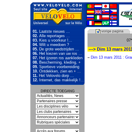
01.
Laatste nieuws …
vorige pagina
02.
Alle reportages …
03.
Kies u voorkeur !…
07*
04.
Wilt u meedoen ?
05.
De grote wedstrijden …
---> Dim 13 mars 201
06.
Het kiezen van uw ros …
–
Dim 13 mars 2011 : Gra
07.
Het ijzeren ros aankleden
08.
Bescherming, kleding, +
09.
Sportieve voorbereiding
10.
Ontdekken, zien en + …
11.
Het Velovelo dorp …
12.
Internet, das makkelijk !…
DIRECTE TOEGANG