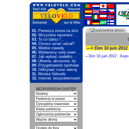
01.
Pierwsza strona na dziś
poprzednia strona
02.
Wszystkie reportaże …
03.
To co lubisz !…
04.
Chcesz wziać udział?
05.
Wielkie zawody
---> Dim 10 juin 2012
06.
Wybieramy swój rower …
–
Dim 10 juin 2012 : Axpo
07.
Jak wybrać siodełko …
08.
Ubrania, akcesoria, itp
09.
Przygotowanie sportowe
10.
Odkrywać coraz wiecej
11.
Wioska Velovelo
12.
Internet, bezproblemowo!
BEZPOŚREDNI DOSTĘP