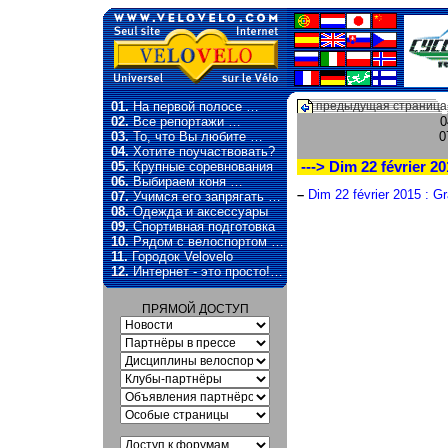
01.
На первой полосе …
предыдущая страница
02.
Все репортажи …
0
03.
То, что Вы любите …
0
04.
Хотите поучаствовать?
05.
Крупные соревнования
---> Dim 22 février 2
06.
Выбираем коня …
–
Dim 22 février 2015 : G
07.
Учимся его запрягать …
08.
Одежда и аксессуары
09.
Спортивная подготовка
10.
Рядом с велоспортом …
11.
Городок Velovelo
12.
Интернет - это просто!…
ПРЯМОЙ ДОСТУП