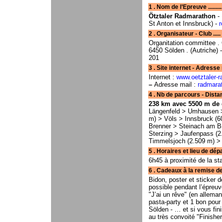
1 . Nom de l’Epreuve .........
Ötztaler Radmarathon
- 
St Anton et Innsbruck) -
r
2 . Organisateur - Club ..... 
Organitation committee .
6450 Sölden . (Autriche) -
201
3 . Site internet - Adresse mail . . . .
Internet :
www.oetztaler-
–
Adresse mail :
radmara
4 . Nb de parcours - Distan
238 km avec 5500 m de 
Längenfeld > Umhausen >
m) > Völs > Innsbruck (
Brenner > Steinach am Br
Sterzing > Jaufenpass (2
Timmelsjoch (2.509 m) 
5 . Horaires et lieu de départ 
6h45 à proximité de la s
6 . Cadeaux à la remise des
Bidon, poster et sticker d
possible pendant l’épreuve
"J’ai un rêve" (en allema
pasta-party et 1 bon pour
Sölden - … et si vous fin
au très convoité "Finisher