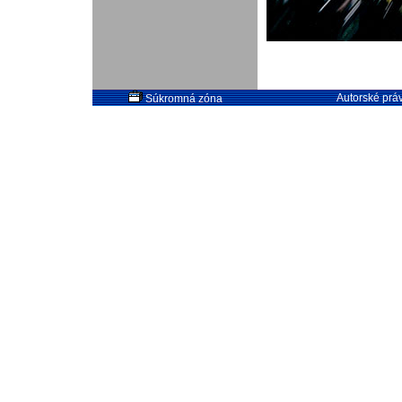
Autorské práv
Súkromná zóna