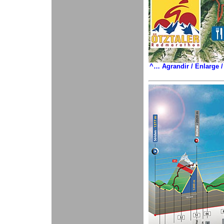
^… Agrandir / Enlarge /