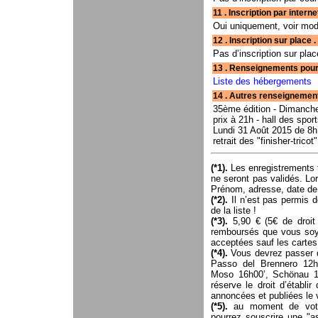
11 . Inscription par interne
Oui uniquement, voir moda
12 . Inscription sur place . . . . . . . 
Pas d’inscription sur pla
13 . Renseignements pour hébergemen
Liste des hébergements
14 . Autres renseignements . . . . . . 
35ème édition - Dimanche
prix à 21h - hall des spor
Lundi 31 Août 2015 de 8h 
retrait des "finisher-tricot"
(*1).
Les enregistrements fa
ne seront pas validés. Lo
Prénom, adresse, date de
(*2).
Il n’est pas permis de
de la liste !
(*3).
5,90 € (5€ de droit
remboursés que vous soye
acceptées sauf les carte
(*4).
Vous devrez passer da
Passo del Brennero 12h
Moso 16h00’, Schönau 18
réserve le droit d’établi
annoncées et publiées le 
(*5).
au moment de votre 
pourrez souscrire une "as