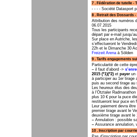
7 . Fédération de tutelle - Typ
- - - - Société Datasport 
8 . Retrait des Dossards - Lieu et
Attribution des numéros d
06.07.2015
Tous les participants rec
départ par e-mail jusqu’a
Sur place en Autriche, le
s’effectueront le Vendred
22h et le Dimanche 30 Ao
Freizeit Arena
à Sölden
9 . Tarifs engagements sui
Particularité de cette é
–
il faut d’abord ->
s’enre
2015
(*1)(*2)
et
payer
un 
à participer au 1er tirage
puis au second tirage au s
Les heureux élus des deux
à l’Ötztaler Radmarathon e
plus 10 € pour la puce éle
restitueront leur puce en 
Leur paiement devra être 
premier tirage avant le V
deuxième tirage avant le
–
Annulation : possible s
–
Assurance annulation, 
10 . Inscription par courrier . . . . . .
Pas d’inscription par cour