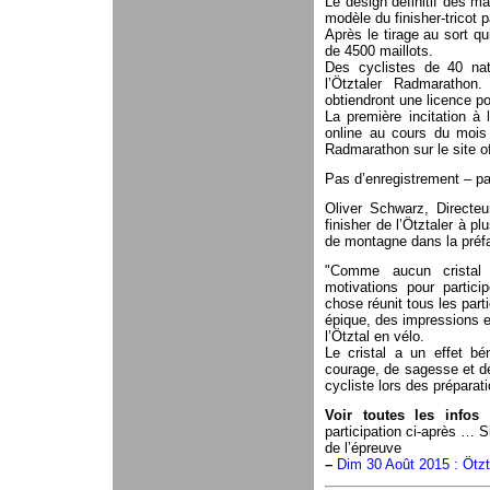
Le design définitif des mai
modèle du finisher-tricot p
Après le tirage au sort qu
de 4500 maillots.
Des cyclistes de 40 nat
l’Ötztaler Radmarathon
obtiendront une licence pou
La première incitation à 
online au cours du mois 
Radmarathon sur le site of
Pas d’enregistrement – pas
Oliver Schwarz, Directeu
finisher de l’Ötztaler à pl
de montagne dans la préf
"Comme aucun cristal 
motivations pour partici
chose réunit tous les parti
épique, des impressions ex
l’Ötztal en vélo.
Le cristal a un effet bé
courage, de sagesse et de
cycliste lors des préparati
Voir toutes les infos
participation ci-après … S
de l’épreuve
–
Dim 30 Août 2015 : Ötz