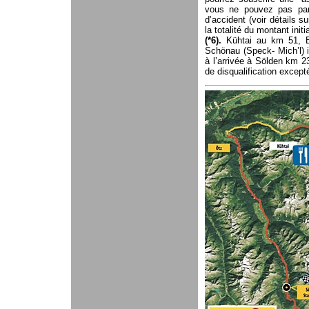
vous ne pouvez pas par
d’accident (voir détails su
la totalité du montant init
(*6).
Kühtai au km 51, B
Schönau (Speck- Mich’l) 
à l’arrivée à Sölden km 2
de disqualification excep