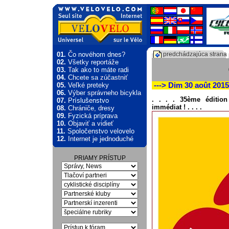
01.
Čo novéhom dnes?
predchádzajúca strana
02.
Všetky reportáže
03.
Tak ako to máte radi
04.
Chcete sa zúčastniť
05.
Veľké preteky
---> Dim 30 août 201
06.
Výber správneho bicykla
. . . . 35ème édition
07.
Príslušenstvo
immédiat ! . . . .
08.
Chrániče, dresy
09.
Fyzická príprava
10.
Objaviť a vidieť
11.
Spoločenstvo velovelo
12.
Internet je jednoduché
PRIAMY PRÍSTUP