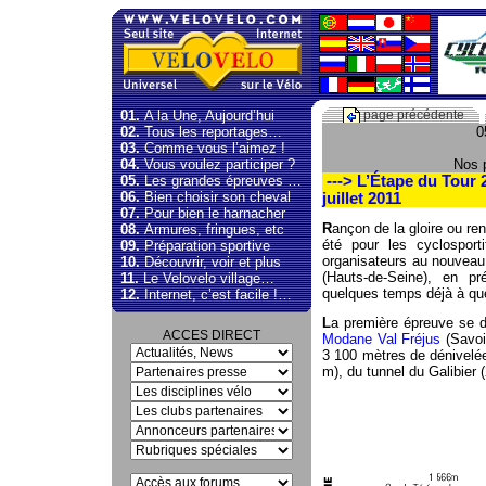
01.
A la Une, Aujourd’hui
page précédente
02.
Tous les reportages…
0
03.
Comme vous l’aimez !
04.
Vous voulez participer ?
Nos 
05.
Les grandes épreuves …
---> L’Étape du Tour 
06.
Bien choisir son cheval
juillet 2011
07.
Pour bien le harnacher
R
ançon de la gloire ou re
08.
Armures, fringues, etc
été pour les cyclosport
09.
Préparation sportive
organisateurs au nouveau
10.
Découvrir, voir et plus
(Hauts-de-Seine), en pr
11.
Le Velovelo village…
quelques temps déjà à qu
12.
Internet, c’est facile !…
L
a première épreuve se dé
ACCES DIRECT
Modane Val Fréjus
(Savoi
3 100 mètres de dénivelé
m), du tunnel du Galibier 