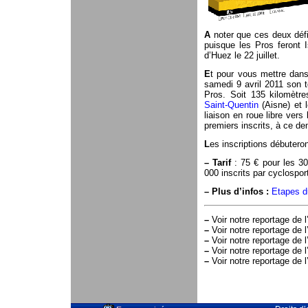
A
noter que ces deux défi
puisque les Pros feront I
d’Huez le 22 juillet.
E
t pour vous mettre dan
samedi 9 avril 2011 son
Pros. Soit 135 kilomètr
Saint-Quentin
(Aisne) et l
liaison en roue libre ver
premiers inscrits, à ce d
L
es inscriptions débutero
–
Tarif
: 75 € pour les 30
000 inscrits par cyclosport
–
Plus d’infos :
Etapes d
–
Voir notre reportage de l
–
Voir notre reportage de l
–
Voir notre reportage de l
–
Voir notre reportage de l
–
Voir notre reportage de l