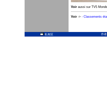
Voir
aussi sur TV5 Mond
Voir
->
- Classements ét
作者
私有区