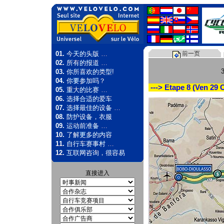
01.
今天的头版 …
前一页
02.
所有的报道 …
03.
你所喜欢的类型!
04.
你要参加吗？
---> Etape 8 (Ven 29 
05.
重大的比赛 …
06.
选择合适的爱车
07.
选择最佳的设备 …
08.
防护设备，衣服
09.
运动前准备 …
10.
了解更多的内容
11.
自行车赛事村 …
12.
互联网咨询，很容易
直接进入