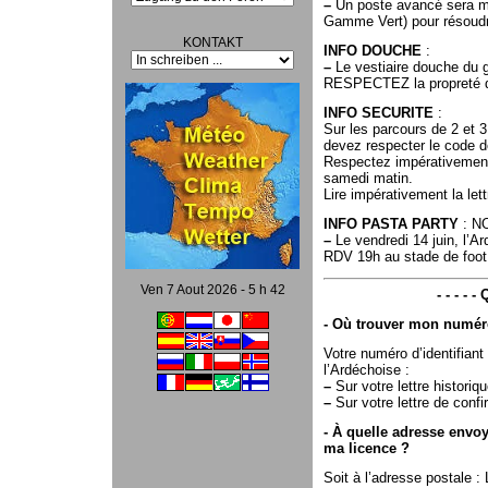
–
Un poste avancé sera mis
Gamme Vert) pour résoudr
KONTAKT
INFO DOUCHE
:
–
Le vestiaire douche du 
RESPECTEZ la propreté de t
INFO SECURITE
:
Sur les parcours de 2 et 
devez respecter le code de
Respectez impérativement
samedi matin.
Lire impérativement la let
INFO PASTA PARTY
: N
–
Le vendredi 14 juin, l’A
RDV 19h au stade de foot
Ven 7 Aout 2026 - 5 h 42
- - - -
- Où trouver mon numéro
Votre numéro d’identifiant
l’Ardéchoise :
–
Sur votre lettre histori
–
Sur votre lettre de confi
- À quelle adresse envoy
ma licence ?
Soit à l’adresse postale :