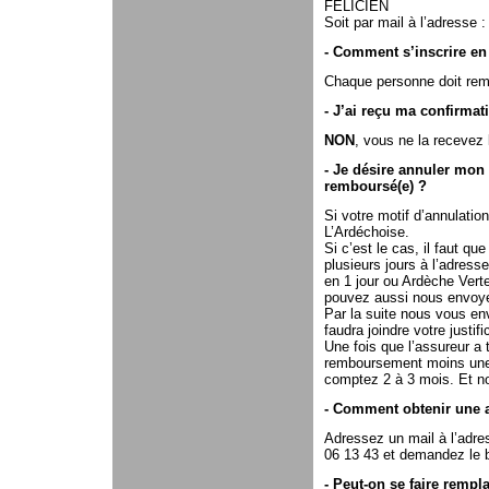
FELICIEN
Soit par mail à l’adresse
- Comment s’inscrire e
Chaque personne doit rempl
- J’ai reçu ma confirmati
NON
, vous ne la recevez
- Je désire annuler mon 
remboursé(e) ?
Si votre motif d’annulatio
L’Ardéchoise.
Si c’est le cas, il faut q
plusieurs jours à l’adres
en 1 jour ou Ardèche Ver
pouvez aussi nous envoyer
Par la suite nous vous en
faudra joindre votre justif
Une fois que l’assureur a 
remboursement moins une 
comptez 2 à 3 mois. Et n
- Comment obtenir une at
Adressez un mail à l’adr
06 13 43 et demandez le b
- Peut-on se faire rempl