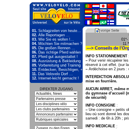
01.
Schlagzeilen von heute…
vorige Seite
02.
Alle Reportagen …
03.
Wie Sie es wollen !…
01*-
04.
Möchten Sie mitmachen ?
11.
05.
Die großen Rennen …
---> Conseils de l’Org
06.
Das richtige Pferd wählen
INFO STATIONNEMENT
07.
Pferd gut ausgestattet !
–
Pour venir récupérer le
08.
Ausrüstung & Bekleidung
réservé à cet effet. (sur l
09.
Vorbereitung und Training
–
Ardéchoise en 2 jours :
10.
Entdecken, Besichtigen, +
11.
Das Velovelo Dorf …
INTERDICTION ABSOLUE d
12.
Internet-leicht gemacht !
mise en fourrière.
AUCUN ARRET, même mom
DIREKTER ZUGANG
du gymnase d’accueil (né
de sécurité)
INFO CONSIGNE
:
–
Une consigne « petits o
lieu où sont donné les do
samedi : de 6h à 20h ; prix
INFO MEDICALE
: