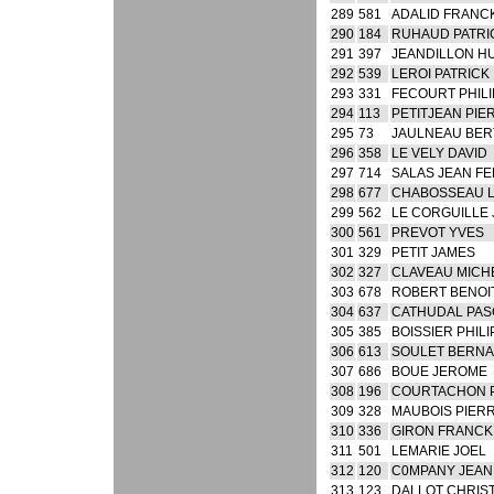
289
581
ADALID FRANC
290
184
RUHAUD PATRI
291
397
JEANDILLON H
292
539
LEROI PATRICK
293
331
FECOURT PHIL
294
113
PETITJEAN PIE
295
73
JAULNEAU BE
296
358
LE VELY DAVID
297
714
SALAS JEAN FE
298
677
CHABOSSEAU 
299
562
LE CORGUILLE 
300
561
PREVOT YVES
301
329
PETIT JAMES
302
327
CLAVEAU MICH
303
678
ROBERT BENOI
304
637
CATHUDAL PAS
305
385
BOISSIER PHIL
306
613
SOULET BERN
307
686
BOUE JEROME
308
196
COURTACHON 
309
328
MAUBOIS PIER
310
336
GIRON FRANCK
311
501
LEMARIE JOEL
312
120
C0MPANY JEAN
313
123
DALLOT CHRIS