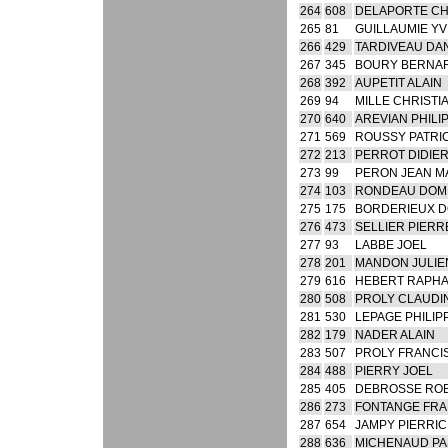
264
608
DELAPORTE CH
265
81
GUILLAUMIE Y
266
429
TARDIVEAU DA
267
345
BOURY BERNA
268
392
AUPETIT ALAIN
269
94
MILLE CHRISTI
270
640
AREVIAN PHILI
271
569
ROUSSY PATRI
272
213
PERROT DIDIE
273
99
PERON JEAN M
274
103
RONDEAU DOM
275
175
BORDERIEUX D
276
473
SELLIER PIERR
277
93
LABBE JOEL
278
201
MANDON JULIE
279
616
HEBERT RAPH
280
508
PROLY CLAUDI
281
530
LEPAGE PHILIP
282
179
NADER ALAIN
283
507
PROLY FRANCI
284
488
PIERRY JOEL
285
405
DEBROSSE RO
286
273
FONTANGE FRA
287
654
JAMPY PIERRIC
288
636
MICHENAUD PA