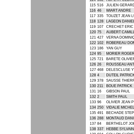
115
516
JULIEN GERAR
116
46
WIART ANDRE
117
335
TOUZET JEAN 
118
128
LAGEON DANIE
119
107
CRECHET ERIC
120
75
AUBERT CAMIL
121
427
VERNA DOMINI
122
102
ROBEREAU DO
123
186
YAN GUY
124
95
MORIER ROGE
125
721
BARETE OLIVIE
126
26
ROUSSEAU AN
127
468
DELESCLUSE Y
128
4
DUTEIL PATRIC
129
378
SAUSSE THIER
130
211
BOUE PATRICK
131
16
GIBSON PAUL
132
2
SMITH PAUL
133
96
OLIVIER JEAN 
134
250
VIDALIE MICHE
135
491
BECHADE STE
136
288
MONTAUD DANI
137
84
BERTHELOT JO
138
337
HEBBE SYLVAIN