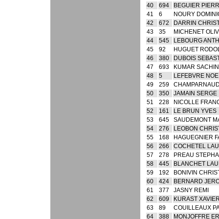
40
694
BEGUIER PIER
41
6
NOURY DOMINI
42
672
DARRIN CHRIS
43
35
MICHENET OLIV
44
545
LEBOURG ANT
45
92
HUGUET RODO
46
380
DUBOIS SEBAS
47
693
KUMAR SACHIN
48
5
LEFEBVRE NOE
49
259
CHAMPARNAUD
50
350
JAMAIN SERGE
51
228
NICOLLE FRAN
52
161
LE BRUN YVES
53
645
SAUDEMONT M
54
276
LEOBON CHRI
55
168
HAGUEGNIER F
56
266
COCHETEL LA
57
278
PREAU STEPH
58
445
BLANCHET LA
59
192
BONIVIN CHRIS
60
424
BERNARD JER
61
377
JASNY REMI
62
609
KURAST XAVIE
63
89
COUILLEAUX P
64
388
MONJOFFRE ER