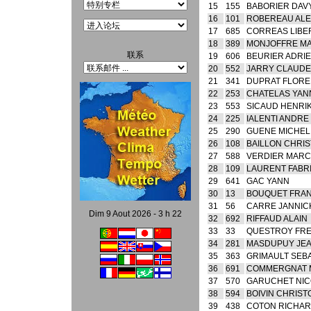
15
155
BABORIER DAV
16
101
ROBEREAU ALE
17
685
CORREAS LIBE
18
389
MONJOFFRE MA
联系
19
606
BEURIER ADRI
20
552
JARRY CLAUDE
21
341
DUPRAT FLORE
22
253
CHATELAS YAN
23
553
SICAUD HENRI
24
225
IALENTI ANDRE
25
290
GUENE MICHEL
26
108
BAILLON CHRIS
27
588
VERDIER MARC
28
109
LAURENT FABR
29
641
GAC YANN
30
13
BOUQUET FRA
31
56
CARRE JANNIC
Dim 9 Aout 2026 - 3 h 22
32
692
RIFFAUD ALAIN
33
33
QUESTROY FR
34
281
MASDUPUY JEA
35
363
GRIMAULT SEB
36
691
COMMERGNAT 
37
570
GARUCHET NIC
38
594
BOIVIN CHRIS
39
438
COTON RICHA