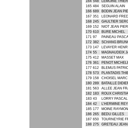
164
548
LEMOINE THIE
165
484
SEGUIN ALAIN
166
689
BODIN JEAN PI
167
351
LEONARD FRED
168
245
GAULTIER SER
169
152
NIOT JEAN PIE
170
610
BURE MICHEL
171
97
PAINEAU PASC
172
382
SCHANG BRUN
173
147
LEVAYER HENR
174
55
MAGNAUDEIX J
175
412
MASSET MAX
176
361
PENOT MICHEL
177
612
BLEMUS PATRI
178
573
PLANTADIS TH
179
158
CHOISEL MARC
180
289
BATAILLE DIDIE
181
563
ALLEE JEAN F
182
183
ROUX CHRISTI
183
43
LORRY PASCAL
184
42
L’HERMINE RE
185
177
MOINE RAYMO
186
265
BEDU GILLES
187
650
TOURNEYRIE F
188
275
GRETEAU JEAN