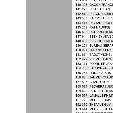
139
604
COLLON CHRIS
140
125
GACON FRANCI
141
293
LEFORT JEAN 
142
511
PITTONI LAURE
143
568
BARUS FABRIC
144
417
RICHARD NOEL
145
263
RAT MAURICE
146
683
ROLLAND BER
147
64
BETHISY JEAN
148
653
PESCHETEAU R
149
104
TUREAU GERA
150
297
DUTANG GERA
151
63
SAGOT MICHEL
152
499
PLUME JAMES
153
171
FOURNIER JEA
154
70
BARBONNAIS T
155
264
ORDAS JESUS
156
83
JAMMET CLAU
157
536
CHARLOTON R
158
634
PECHERAS JE
159
422
ROMBAUT JEAN
160
577
LAMALLE PHILI
161
726
MECHE CHRIS
162
370
THEPAUT GUY
163
644
MEUNIER THIE