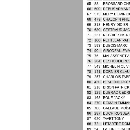
65
88
BROSSARD CH
66
600
DEBUS ARMAN
67
575
MERY DOMINIQ
68
479
CHALOPIN PHIL
69
318
HENRY DIDIER
70
680
GESTRAUD JA
71
237
NEGRIER PATR
72
100
PETITJEAN PAT
73
593
DUBOIS MARC
74
90
GIRODEAU EM
75
76
MALASSENET A
76
284
DESHOULIERES
77
543
MICHELIN OLIV
78
141
DORNIER CLA
79
257
CHARLOIS FAB
80
430
BESCOND PATR
81
218
BRION PATRICK
82
129
DUBRAC CEDR
83
163
BOUE JACKY
84
270
ROMAIN EMMA
85
706
GALLAUD MOÏS
86
287
DUCHIRON JEA
87
620
TAVET TONY
88
72
LETARTRE DOM
89
54
LAFORET JACQ