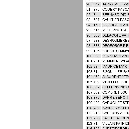
90
547
JARRY PHILIPP
91
375
COUERY PASC
92
3
BERNARD DIDI
93
587
GAULTIER PAS
94
169
LAFARGE JEAN 
95
414
PETIT VINCENT
96
550
DELACOTE PAT
97
283
DESHOULIERES
98
338
DEGEORGE PI
99
105
AUBARD EMMA
100
98
PERALTA JEAN 
101
231
POMMIER SYLV
102
28
MAURICE MART
103
31
BIZOULLIER FA
104
458
ALAURENT JE
105
702
MURILLO CARL
106
639
CELLERIN NIC
107
582
COMBRET LOUI
108
379
DANRE BENOIT
109
498
GARUCHET ST
110
492
SWITALA MATTH
111
216
GAUTRON ALEX
112
700
BAUJU LAUREN
113
71
VILLAIN PATRIC
114
362
AUPETIT CEDRI