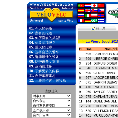
01.
今天的头版 …
前一页
02.
所有的报道 …
03.
你所喜欢的类型!
---> La Pierre Jodet 201
04.
你要参加吗？
05.
重大的比赛 …
Cl...
Dos.
Nom pr
06.
选择合适的爱车
1
695
LAMOISSON M
07.
选择最佳的设备 …
2
699
LIBERGE CHRI
08.
防护设备，衣服
3
254
DUPUIS DIDIER
09.
运动前准备 …
4
546
LAGRANGE MA
10.
了解更多的内容
5
690
CEDRE DAVID
11.
自行车赛事村 …
6
567
LAGORCE BENO
12.
互联网咨询，很容易
7
671
DARRIN SEBAS
8
470
RACAULT AURE
直接进入
9
260
TAYLOR BARRY
10
675
CAPLANT JEAN
11
144
GIDEL SAMUEL
12
720
CHOISNET MO
13
520
VILLEMONT DA
14
701
MURILLO ANTH