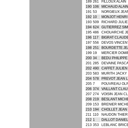
189
261
FILLOUX ALAIN
190
106
MICHAUD ALAI
191
53
NORGIEUX JEA
192
10
MONJOT HENRI
193
509
RICHARD JULI
194
624
GUTIERREZ SI
195
486
CHOUARCHE J
196
117
BIGRAT CLAUD
197
556
DEVOS VINCEN
198
251
BOURDETTE JE
199
19
MERCIER DOMI
200
34
BEDU PHILIPPE
201
285
DEVAINE PASC
202
490
CAFFET JULIEN
203
583
MURITH JACKY
204
578
PREVOT JEAN 
205
7
POUVREAU OLI
206
374
VAILLANT CLA
207
274
VOISIN JEAN C
208
219
BESLANT MICH
209
153
BRENIER MICH
210
194
CHOLLET JEAN
211
110
NAUDON THIE
212
1
DALLOT DANIE
213
353
LEBLANC BRIC