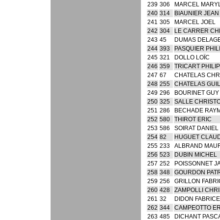
239
306
MARCEL MARYL
240
314
BIAUNIER JEAN
241
305
MARCEL JOEL
242
304
LE CARRER CH
243
45
DUMAS DELAGE
244
393
PASQUIER PHIL
245
321
DOLLO LOÏC
246
359
TRICART PHILI
247
67
CHATELAS CHR
248
255
CHATELAS GUI
249
296
BOURINET GUY
250
325
SALLE CHRIST
251
286
BECHADE RAY
252
580
THIROT ERIC
253
586
SOIRAT DANIEL
254
82
HUGUET CLAU
255
233
ALBRAND MAU
256
523
DUBIN MICHEL
257
252
POISSONNET J
258
348
GOURDON PATR
259
256
GRILLON FABRI
260
428
ZAMPOLLI CHRI
261
32
DIDON FABRICE
262
344
CAMPEOTTO ER
263
485
DICHANT PASC