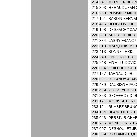
214
24
MERCIER BRU
215
303
HERAUD JEAN 
216
230
POMMIER MICH
217
191
BABOIN BERNA
218
425
BLUGEON JOEL
219
198
DESSACHY XAV
220
390
ANDRE DIDIER
221
384
JASNY FRANCK
222
313
MARQUOIS MIC
223
413
BONNET ERIC
224
249
FINET ROGER
225
248
FINET LUDOVIC
226
354
GUILLOREAU J
227
127
TARNAUD PHIL
228
8
DELANOY ALAI
229
439
DAUBIGNE PAS
230
489
ZUGMEYER BE
231
323
GEOFFROY DID
232
12
MORISSET ERI
233
15
SUAREZ BRUN
234
164
BLANCHET ST
235
643
PERRIN RICHA
236
236
MONEGER STE
237
607
DESNOULET JE
238
309
DIOT ANGELIQU