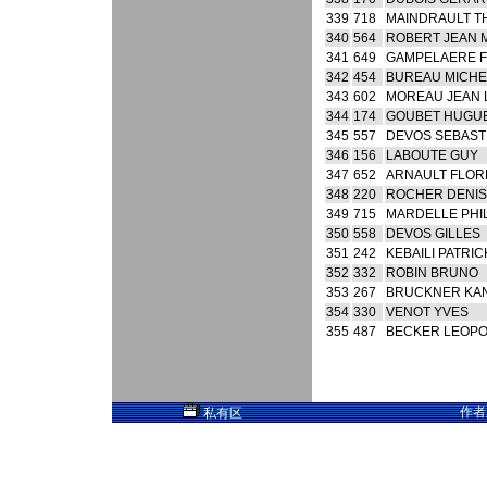
339
718
MAINDRAULT T
340
564
ROBERT JEAN 
341
649
GAMPELAERE 
342
454
BUREAU MICHE
343
602
MOREAU JEAN 
344
174
GOUBET HUGU
345
557
DEVOS SEBAST
346
156
LABOUTE GUY
347
652
ARNAULT FLO
348
220
ROCHER DENIS
349
715
MARDELLE PHI
350
558
DEVOS GILLES
351
242
KEBAILI PATRIC
352
332
ROBIN BRUNO
353
267
BRUCKNER KA
354
330
VENOT YVES
355
487
BECKER LEOP
作者
私有区