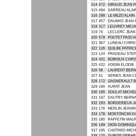
314
472
GIRAUD JEAN 
315
494
GARREAU ALAI
316
298
LE MEZO ALAIN
317
457
DAUMAS JEAN 
318
317
LEUVREY MICH
319
74
LECLERC JEAN
320
579
POUTET PASCA
321
367
LUNEAU CHRI
322
126
QUILBE PATRIC
323
124
PRADEAU STE
324
431
BOIROUX CHRI
325
432
VOISIN ELODIE
326
58
LAURENT BER
327
41
SERIES JEAN 
328
172
GAGNERAULT 
329
190
AURAT JEAN
330
185
SOULAT MICHE
331
197
DAUTRY BERN
332
193
BORDERIEUX 
333
176
MERLIN JEANIN
334
178
MONTONCINI D
335
180
RAFFETIN MAU
336
199
DION DOMINIQ
337
195
CHOTARD MICH
338
170
DUBOIS GERA