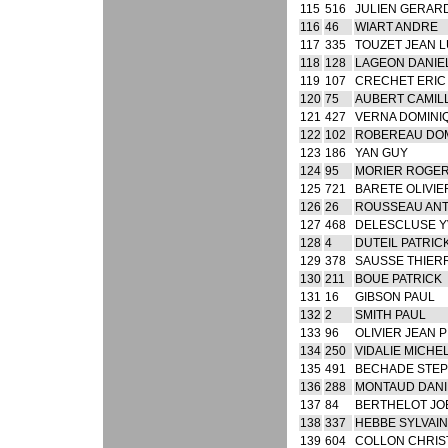
115
516
JULIEN GERAR
116
46
WIART ANDRE
117
335
TOUZET JEAN 
118
128
LAGEON DANIE
119
107
CRECHET ERIC
120
75
AUBERT CAMIL
121
427
VERNA DOMINI
122
102
ROBEREAU DO
123
186
YAN GUY
124
95
MORIER ROGE
125
721
BARETE OLIVIE
126
26
ROUSSEAU AN
127
468
DELESCLUSE Y
128
4
DUTEIL PATRIC
129
378
SAUSSE THIER
130
211
BOUE PATRICK
131
16
GIBSON PAUL
132
2
SMITH PAUL
133
96
OLIVIER JEAN 
134
250
VIDALIE MICHE
135
491
BECHADE STE
136
288
MONTAUD DANI
137
84
BERTHELOT JO
138
337
HEBBE SYLVAIN
139
604
COLLON CHRIS