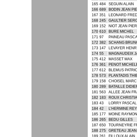
165
484
SEGUIN ALAIN
166
689
BODIN JEAN PI
167
351
LEONARD FRED
168
245
GAULTIER SER
169
152
NIOT JEAN PIE
170
610
BURE MICHEL
171
97
PAINEAU PASC
172
382
SCHANG BRUN
173
147
LEVAYER HENR
174
55
MAGNAUDEIX J
175
412
MASSET MAX
176
361
PENOT MICHEL
177
612
BLEMUS PATRI
178
573
PLANTADIS TH
179
158
CHOISEL MARC
180
289
BATAILLE DIDIE
181
563
ALLEE JEAN F
182
183
ROUX CHRISTI
183
43
LORRY PASCAL
184
42
L’HERMINE RE
185
177
MOINE RAYMO
186
265
BEDU GILLES
187
650
TOURNEYRIE F
188
275
GRETEAU JEAN
189
261
FILLOUX ALAIN