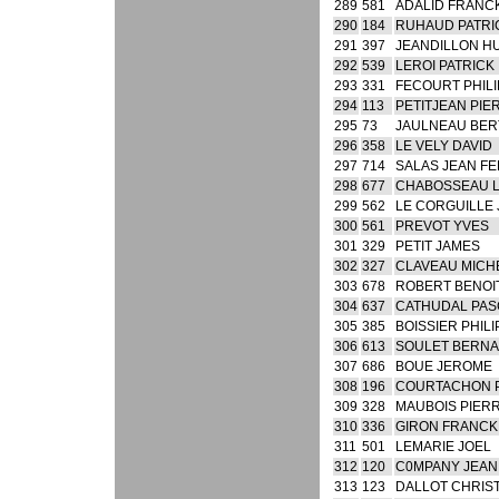
289
581
ADALID FRANC
290
184
RUHAUD PATRI
291
397
JEANDILLON H
292
539
LEROI PATRICK
293
331
FECOURT PHIL
294
113
PETITJEAN PIE
295
73
JAULNEAU BE
296
358
LE VELY DAVID
297
714
SALAS JEAN FE
298
677
CHABOSSEAU 
299
562
LE CORGUILLE 
300
561
PREVOT YVES
301
329
PETIT JAMES
302
327
CLAVEAU MICH
303
678
ROBERT BENOI
304
637
CATHUDAL PAS
305
385
BOISSIER PHIL
306
613
SOULET BERN
307
686
BOUE JEROME
308
196
COURTACHON 
309
328
MAUBOIS PIER
310
336
GIRON FRANCK
311
501
LEMARIE JOEL
312
120
C0MPANY JEAN
313
123
DALLOT CHRIS