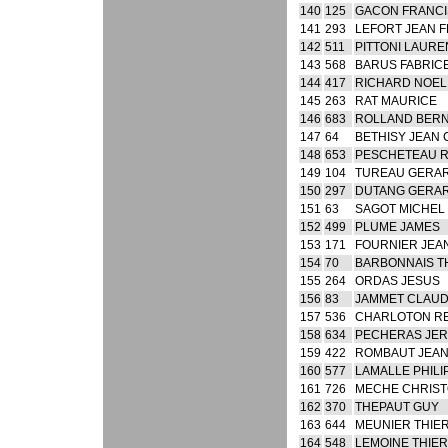
140
125
GACON FRANCI
141
293
LEFORT JEAN 
142
511
PITTONI LAURE
143
568
BARUS FABRIC
144
417
RICHARD NOEL
145
263
RAT MAURICE
146
683
ROLLAND BER
147
64
BETHISY JEAN
148
653
PESCHETEAU R
149
104
TUREAU GERA
150
297
DUTANG GERA
151
63
SAGOT MICHEL
152
499
PLUME JAMES
153
171
FOURNIER JEA
154
70
BARBONNAIS T
155
264
ORDAS JESUS
156
83
JAMMET CLAU
157
536
CHARLOTON R
158
634
PECHERAS JE
159
422
ROMBAUT JEAN
160
577
LAMALLE PHILI
161
726
MECHE CHRIS
162
370
THEPAUT GUY
163
644
MEUNIER THIE
164
548
LEMOINE THIE