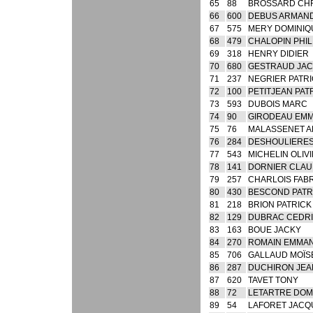
65
88
BROSSARD CH
66
600
DEBUS ARMAN
67
575
MERY DOMINIQ
68
479
CHALOPIN PHIL
69
318
HENRY DIDIER
70
680
GESTRAUD JA
71
237
NEGRIER PATR
72
100
PETITJEAN PAT
73
593
DUBOIS MARC
74
90
GIRODEAU EM
75
76
MALASSENET A
76
284
DESHOULIERES
77
543
MICHELIN OLIV
78
141
DORNIER CLA
79
257
CHARLOIS FAB
80
430
BESCOND PATR
81
218
BRION PATRICK
82
129
DUBRAC CEDR
83
163
BOUE JACKY
84
270
ROMAIN EMMA
85
706
GALLAUD MOÏS
86
287
DUCHIRON JEA
87
620
TAVET TONY
88
72
LETARTRE DOM
89
54
LAFORET JACQ