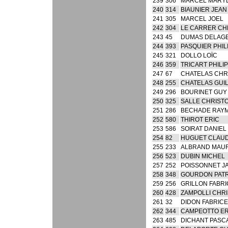
239
306
MARCEL MARYL
240
314
BIAUNIER JEAN
241
305
MARCEL JOEL
242
304
LE CARRER CH
243
45
DUMAS DELAGE
244
393
PASQUIER PHIL
245
321
DOLLO LOÏC
246
359
TRICART PHILI
247
67
CHATELAS CHR
248
255
CHATELAS GUI
249
296
BOURINET GUY
250
325
SALLE CHRIST
251
286
BECHADE RAY
252
580
THIROT ERIC
253
586
SOIRAT DANIEL
254
82
HUGUET CLAU
255
233
ALBRAND MAU
256
523
DUBIN MICHEL
257
252
POISSONNET J
258
348
GOURDON PATR
259
256
GRILLON FABRI
260
428
ZAMPOLLI CHRI
261
32
DIDON FABRICE
262
344
CAMPEOTTO ER
263
485
DICHANT PASC