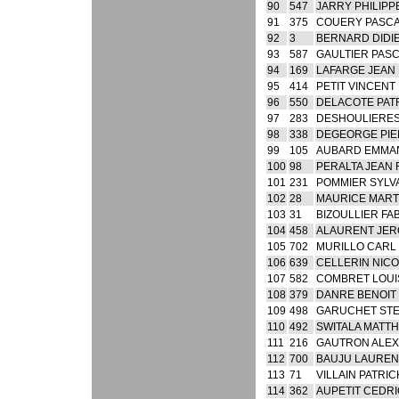
90
547
JARRY PHILIPP
91
375
COUERY PASC
92
3
BERNARD DIDI
93
587
GAULTIER PAS
94
169
LAFARGE JEAN 
95
414
PETIT VINCENT
96
550
DELACOTE PAT
97
283
DESHOULIERES
98
338
DEGEORGE PI
99
105
AUBARD EMMA
100
98
PERALTA JEAN 
101
231
POMMIER SYLV
102
28
MAURICE MART
103
31
BIZOULLIER FA
104
458
ALAURENT JE
105
702
MURILLO CARL
106
639
CELLERIN NIC
107
582
COMBRET LOUI
108
379
DANRE BENOIT
109
498
GARUCHET ST
110
492
SWITALA MATTH
111
216
GAUTRON ALEX
112
700
BAUJU LAUREN
113
71
VILLAIN PATRIC
114
362
AUPETIT CEDRI