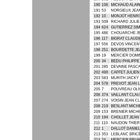
190
106
MICHAUD ALAI
191
53
NORGIEUX JEA
192
10
MONJOT HENRI
193
509
RICHARD JULI
194
624
GUTIERREZ SI
195
486
CHOUARCHE J
196
117
BIGRAT CLAUD
197
556
DEVOS VINCEN
198
251
BOURDETTE JE
199
19
MERCIER DOMI
200
34
BEDU PHILIPPE
201
285
DEVAINE PASC
202
490
CAFFET JULIEN
203
583
MURITH JACKY
204
578
PREVOT JEAN 
205
7
POUVREAU OLI
206
374
VAILLANT CLA
207
274
VOISIN JEAN C
208
219
BESLANT MICH
209
153
BRENIER MICH
210
194
CHOLLET JEAN
211
110
NAUDON THIE
212
1
DALLOT DANIE
213
353
LEBLANC BRIC
214
24
MERCIER BRU