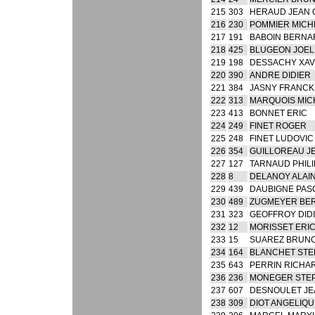
215
303
HERAUD JEAN 
216
230
POMMIER MICH
217
191
BABOIN BERNA
218
425
BLUGEON JOEL
219
198
DESSACHY XAV
220
390
ANDRE DIDIER
221
384
JASNY FRANCK
222
313
MARQUOIS MIC
223
413
BONNET ERIC
224
249
FINET ROGER
225
248
FINET LUDOVIC
226
354
GUILLOREAU J
227
127
TARNAUD PHIL
228
8
DELANOY ALAI
229
439
DAUBIGNE PAS
230
489
ZUGMEYER BE
231
323
GEOFFROY DID
232
12
MORISSET ERI
233
15
SUAREZ BRUN
234
164
BLANCHET ST
235
643
PERRIN RICHA
236
236
MONEGER STE
237
607
DESNOULET JE
238
309
DIOT ANGELIQU