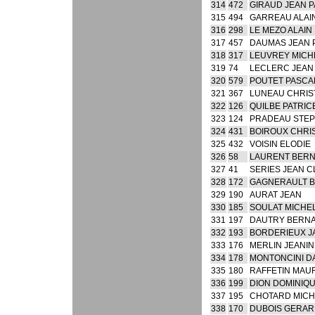
314
472
GIRAUD JEAN 
315
494
GARREAU ALAI
316
298
LE MEZO ALAIN
317
457
DAUMAS JEAN 
318
317
LEUVREY MICH
319
74
LECLERC JEAN
320
579
POUTET PASCA
321
367
LUNEAU CHRI
322
126
QUILBE PATRIC
323
124
PRADEAU STE
324
431
BOIROUX CHRI
325
432
VOISIN ELODIE
326
58
LAURENT BER
327
41
SERIES JEAN 
328
172
GAGNERAULT 
329
190
AURAT JEAN
330
185
SOULAT MICHE
331
197
DAUTRY BERN
332
193
BORDERIEUX 
333
176
MERLIN JEANIN
334
178
MONTONCINI D
335
180
RAFFETIN MAU
336
199
DION DOMINIQ
337
195
CHOTARD MICH
338
170
DUBOIS GERA