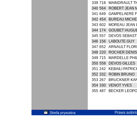
339
718
MAINDRAULT T
340
564
ROBERT JEAN 
341
649
GAMPELAERE 
342
454
BUREAU MICHE
343
602
MOREAU JEAN 
344
174
GOUBET HUGU
345
557
DEVOS SEBAST
346
156
LABOUTE GUY
347
652
ARNAULT FLO
348
220
ROCHER DENIS
349
715
MARDELLE PHI
350
558
DEVOS GILLES
351
242
KEBAILI PATRIC
352
332
ROBIN BRUNO
353
267
BRUCKNER KA
354
330
VENOT YVES
355
487
BECKER LEOP
Prawa autorsk
Strefa prywatna