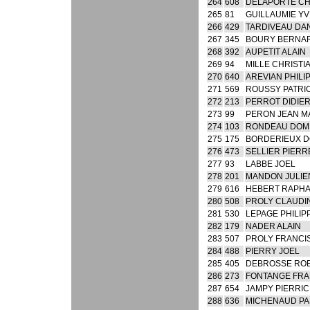
264
608
DELAPORTE CH
265
81
GUILLAUMIE Y
266
429
TARDIVEAU DA
267
345
BOURY BERNA
268
392
AUPETIT ALAIN
269
94
MILLE CHRISTI
270
640
AREVIAN PHILI
271
569
ROUSSY PATRI
272
213
PERROT DIDIE
273
99
PERON JEAN M
274
103
RONDEAU DOM
275
175
BORDERIEUX D
276
473
SELLIER PIERR
277
93
LABBE JOEL
278
201
MANDON JULIE
279
616
HEBERT RAPH
280
508
PROLY CLAUDI
281
530
LEPAGE PHILIP
282
179
NADER ALAIN
283
507
PROLY FRANCI
284
488
PIERRY JOEL
285
405
DEBROSSE RO
286
273
FONTANGE FRA
287
654
JAMPY PIERRIC
288
636
MICHENAUD PA