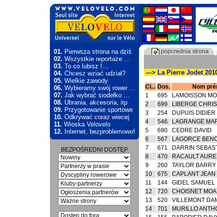
01.
Pierwsza strona na dziś
poprzednia strona
02.
Wszystkie reportaże …
03.
To co lubisz !…
---> La Pierre Jodet 201
04.
Chcesz wziać udział?
05.
Wielkie zawody
Cl...
Dos.
Nom pr
06.
Wybieramy swój rower …
07.
Jak wybrać siodełko …
1
695
LAMOISSON M
08.
Ubrania, akcesoria, itp
2
699
LIBERGE CHRI
09.
Przygotowanie sportowe
3
254
DUPUIS DIDIER
10.
Odkrywać coraz wiecej
4
546
LAGRANGE MA
11.
Wioska Velovelo
5
690
CEDRE DAVID
12.
Internet, bezproblemowo!
6
567
LAGORCE BENO
7
671
DARRIN SEBAS
BEZPOŚREDNI DOSTĘP
8
470
RACAULT AURE
9
260
TAYLOR BARRY
10
675
CAPLANT JEAN
11
144
GIDEL SAMUEL
12
720
CHOISNET MO
13
520
VILLEMONT DA
14
701
MURILLO ANTH