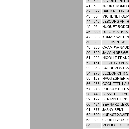
40
694
BEGUIER PIER
41
6
NOURY DOMINI
42
672
DARRIN CHRIS
43
35
MICHENET OLIV
44
545
LEBOURG ANT
45
92
HUGUET RODO
46
380
DUBOIS SEBAS
47
693
KUMAR SACHIN
48
5
LEFEBVRE NOE
49
259
CHAMPARNAUD
50
350
JAMAIN SERGE
51
228
NICOLLE FRAN
52
161
LE BRUN YVES
53
645
SAUDEMONT M
54
276
LEOBON CHRI
55
168
HAGUEGNIER F
56
266
COCHETEL LA
57
278
PREAU STEPH
58
445
BLANCHET LA
59
192
BONIVIN CHRIS
60
424
BERNARD JER
61
377
JASNY REMI
62
609
KURAST XAVIE
63
89
COUILLEAUX P
64
388
MONJOFFRE ER