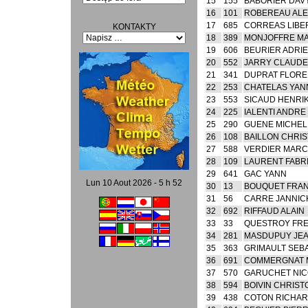
15
155
BABORIER DAV
16
101
ROBEREAU ALE
17
685
CORREAS LIBE
KONTAKTY
18
389
MONJOFFRE MA
19
606
BEURIER ADRI
20
552
JARRY CLAUDE
21
341
DUPRAT FLORE
22
253
CHATELAS YAN
23
553
SICAUD HENRI
24
225
IALENTI ANDRE
25
290
GUENE MICHEL
26
108
BAILLON CHRIS
27
588
VERDIER MARC
28
109
LAURENT FABR
29
641
GAC YANN
Lun 10 Aout 2026 - 5 h 52
30
13
BOUQUET FRA
31
56
CARRE JANNIC
32
692
RIFFAUD ALAIN
33
33
QUESTROY FR
34
281
MASDUPUY JEA
35
363
GRIMAULT SEB
36
691
COMMERGNAT 
37
570
GARUCHET NIC
38
594
BOIVIN CHRIS
39
438
COTON RICHA