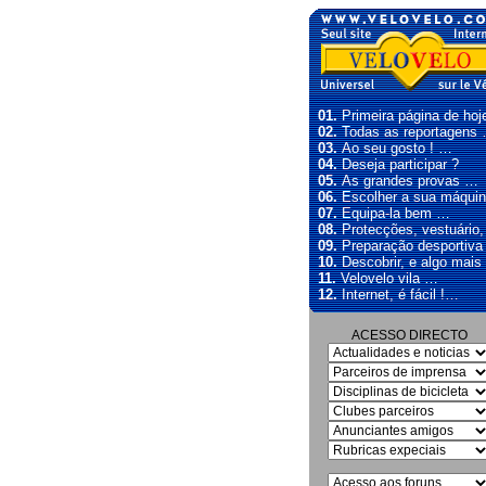
01.
Primeira página de hoj
02.
Todas as reportagens
03.
Ao seu gosto ! …
04.
Deseja participar ?
05.
As grandes provas …
06.
Escolher a sua máqui
07.
Equipa-la bem …
08.
Protecções, vestuário
09.
Preparação desportiva
10.
Descobrir, e algo mais
11.
Velovelo vila …
12.
Internet, é fácil !…
ACESSO DIRECTO