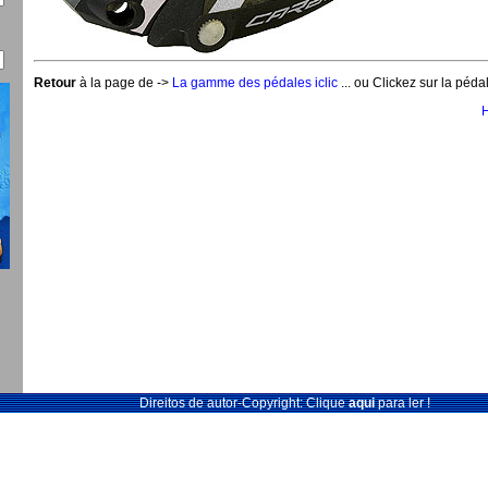
Retour
à la page de ->
La gamme des pédales iclic
... ou Clickez sur la pédal
Direitos de autor-Copyright: Clique
aqui
para ler !