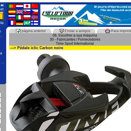
e
página anterior
Enviar a amigos
Para imprimi
 …
06. Escolher a sua máquina
30 - Fabricantes / Fornecedores
Time Sport International
---> Pédale iclic Carbon noire
na
, …