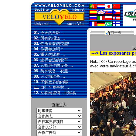
01.
今天的头版 …
前一页
02.
所有的报道 …
03.
你所喜欢的类型!
Sa
04.
你要参加吗？
---> Les exposants p
05.
重大的比赛 …
06.
选择合适的爱车
Nota >>> Ce reportage est 
07.
选择最佳的设备 …
avec votre navigateur à ch
08.
防护设备，衣服
09.
运动前准备 …
10.
了解更多的内容
11.
自行车赛事村 …
12.
互联网咨询，很容易
直接进入