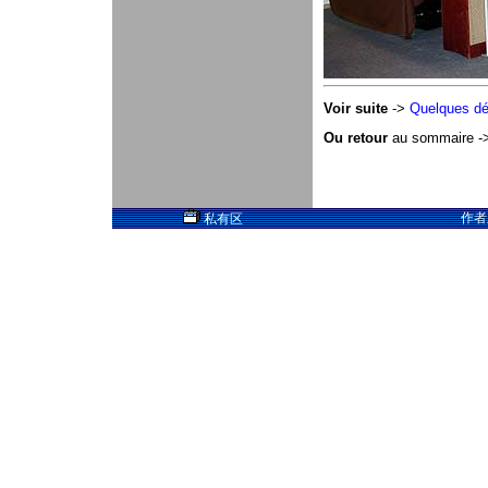
Voir suite
->
Quelques dél
Ou retour
au sommaire -
作者
私有区