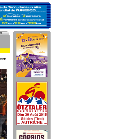
er
avec