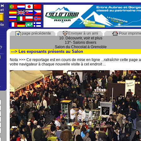
page précédente
Envoyer à un ami
Pour imprim
10. Découvrir, voir et plus
13*- Salons divers
Salon du Chocolat à Grenoble
 ?
---> Les exposants présents au Salon
 …
l
Nota >>> Ce reportage est en cours de mise en ligne ...rafraîchir cette page 
votre navigateur à chaque nouvelle visite à cet endroit ...
…