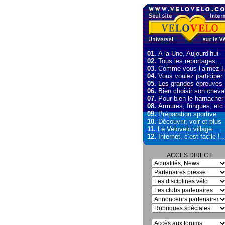
01.
A la Une, Aujourd’hui
02.
Tous les reportages…
03.
Comme vous l’aimez !
04.
Vous voulez participer
05.
Les grandes épreuves
06.
Bien choisir son cheva
07.
Pour bien le harnacher
08.
Armures, fringues, etc
09.
Préparation sportive
10.
Découvrir, voir et plus
11.
Le Velovelo village…
12.
Internet, c’est facile !
ACCES DIRECT