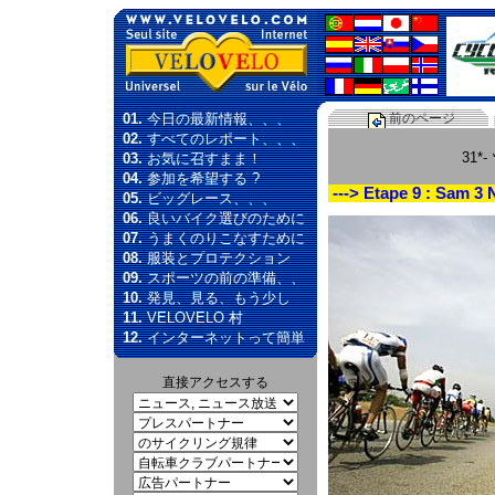
01.
今日の最新情報、、、
前のページ
02.
すべてのレポート、、、
31*
03.
お気に召すまま！
04.
参加を希望する ?
---> Etape 9 : Sam 3
05.
ビッグレース、、、
06.
良いバイク選びのために
07.
うまくのりこなすために
08.
服装とプロテクション
09.
スポーツの前の準備、、
10.
発見、見る、もう少し
11.
VELOVELO 村
12.
インターネットって簡単
直接アクセスする