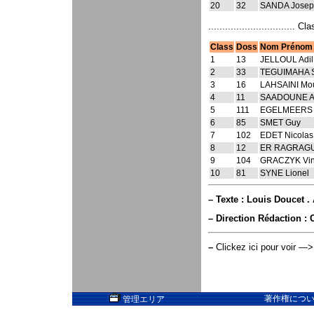
20
32
SANDA Josep
............................... C
Class
Doss
Nom Prénom
1
13
JELLOUL Adil
2
33
TEGUIMAHA S
3
16
LAHSAINI Mo
4
11
SAADOUNE Ab
5
111
EGELMEERS 
6
85
SMET Guy
7
102
EDET Nicolas
8
12
ER RAGRAGU
9
104
GRACZYK Vin
10
81
SYNE Lionel
–
Texte : Louis Doucet . 
–
Direction Rédaction : 
–
Clickez ici pour voir —
著作権については
管理エリア