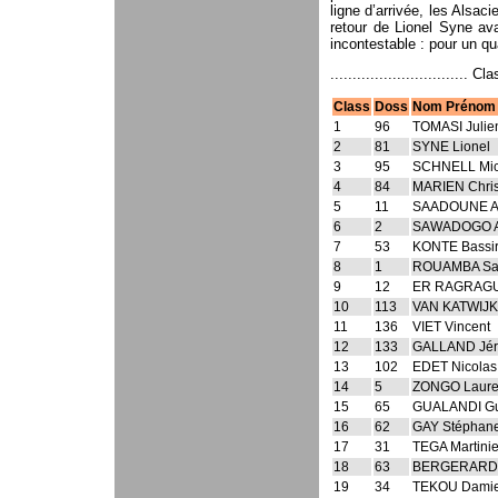
ligne d’arrivée, les Alsaci
retour de Lionel Syne ava
incontestable : pour un q
............................... C
Class
Doss
Nom Prénom
1
96
TOMASI Julie
2
81
SYNE Lionel
3
95
SCHNELL Mic
4
84
MARIEN Chris
5
11
SAADOUNE Ab
6
2
SAWADOGO A
7
53
KONTE Bassi
8
1
ROUAMBA Sa
9
12
ER RAGRAGU
10
113
VAN KATWIJK 
11
136
VIET Vincent
12
133
GALLAND Jé
13
102
EDET Nicolas
14
5
ZONGO Laure
15
65
GUALANDI Gu
16
62
GAY Stéphan
17
31
TEGA Martini
18
63
BERGERARD 
19
34
TEKOU Dami