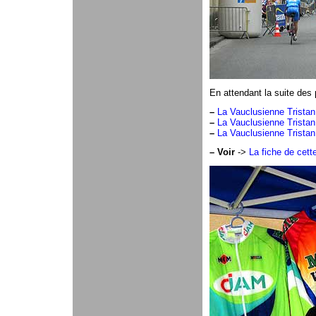
En attendant la suite des p
–
La Vauclusienne Tristan
–
La Vauclusienne Tristan
–
La Vauclusienne Tristan
–
Voir
->
La fiche de cett