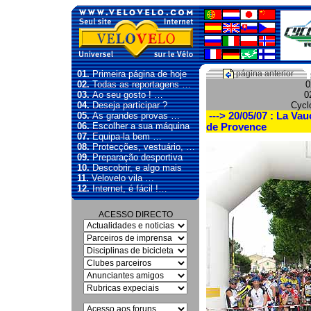
01.
Primeira página de hoje
página anterior
02.
Todas as reportagens …
0
03.
Ao seu gosto ! …
0
04.
Deseja participar ?
Cycl
05.
As grandes provas …
---> 20/05/07 : La Va
06.
Escolher a sua máquina
de Provence
07.
Equipa-la bem …
08.
Protecções, vestuário, …
09.
Preparação desportiva
10.
Descobrir, e algo mais
11.
Velovelo vila …
12.
Internet, é fácil !…
ACESSO DIRECTO