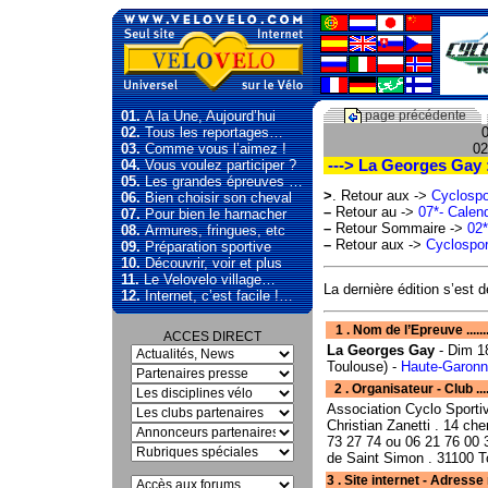
01.
A la Une, Aujourd’hui
page précédente
02.
Tous les reportages…
0
03.
Comme vous l’aimez !
02
04.
Vous voulez participer ?
---> La Georges Gay 
05.
Les grandes épreuves …
>
. Retour aux ->
Cyclospo
06.
Bien choisir son cheval
–
Retour au ->
07*- Calend
07.
Pour bien le harnacher
–
Retour Sommaire ->
02*
08.
Armures, fringues, etc
–
Retour aux ->
Cyclospor
09.
Préparation sportive
10.
Découvrir, voir et plus
11.
Le Velovelo village…
La dernière édition s’est 
12.
Internet, c’est facile !…
1 . Nom de l’Epreuve ........
ACCES DIRECT
La Georges Gay
- Dim 1
Toulouse) -
Haute-Garonne
2 . Organisateur - Club .....
Association Cyclo Sporti
Christian Zanetti . 14 ch
73 27 74 ou 06 21 76 00 3
de Saint Simon . 31100 T
3 . Site internet - Adresse mail . . . .