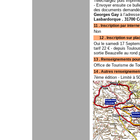
Téléchargez puis imprimer 
- Envoyer ensuite ce bull
des documents demandés e
Georges Gay
à l’adresse
Lasbardorque . 31700 C
11 . Inscription par interne
Non
12 . Inscription sur place . . . . . 
Oui le samedi 17 Septemb
tarif 22 € - depuis Toulou
sortie Beauzelle au rond p
13 . Renseignements pour hébergemen
Office de Tourisme de Tou
14 . Autres renseignements . . . . . . 
7ème édition - Limité à 5