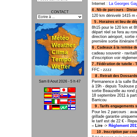
Internet :
La Georges Ga
4 . Nb de parcours - Distan
CONTACT
120 km dénivelé 1415 m 
5 . Horaires et lieu de départ
8h15 pour le 120 km et 8h
départ réel se fera au ro
direction aéroport, sortie
première sortie itinéraire 
6 . Cadeaux à la remise de
cadeau souvenir - ravitaill
d’inscription voir règleme
7 . Fédération de tutelle - Typ
FFC - zzzz
8 . Retrait des Dossards - Lieu 
Permanence à la salle Ba
Sam 8 Aout 2026 - 5 h 47
à 19h - depuis Toulouse pr
sortie Beauzelle au rond p
18 septembre 2011 à parti
Barricou
9 . Tarifs engagements s
Pour les 2 parcours : ava
grillade garantie uniquem
le tarif est de 22 € - Re
–
Lire
->
Règlement 201
10 . Inscription par courrier . . . 