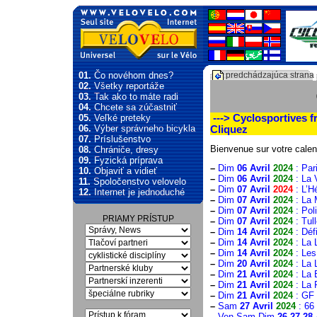
01.
Čo novéhom dnes?
predchádzajúca strana
02.
Všetky reportáže
03.
Tak ako to máte radi
04.
Chcete sa zúčastniť
05.
Veľké preteky
---> Cyclosportives fr
06.
Výber správneho bicykla
Cliquez
07.
Príslušenstvo
Bienvenue sur votre calend
08.
Chrániče, dresy
09.
Fyzická príprava
–
Dim
06 Avril
2024
: Par
10.
Objaviť a vidieť
–
Dim
06 Avril
2024
: La 
11.
Spoločenstvo velovelo
–
Dim
07 Avril
2024
: L’H
12.
Internet je jednoduché
–
Dim
07 Avril
2024
: La 
–
Dim
07 Avril
2024
: Pol
PRIAMY PRÍSTUP
–
Dim
07 Avril
2024
: Tul
–
Dim
14 Avril
2024
: Déf
–
Dim
14 Avril
2024
: La 
–
Dim
14 Avril
2024
: Les
–
Dim
20 Avril
2024
: La 
–
Dim
21 Avril
2024
: La 
–
Dim
21 Avril
2024
: La 
–
Dim
21 Avril
2024
: GF 
–
Sam
27 Avril
2024
: 66
–
Ven-Sam-Dim
26-27-28 