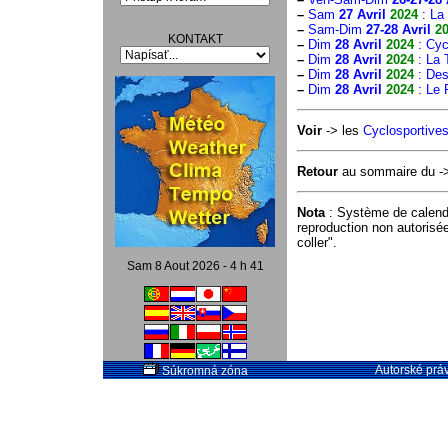
–
Sam
27 Avril
2024
: La
–
Sam-Dim
27-28 Avril
2
KONTAKT
–
Dim
28 Avril
2024
: Cyc
–
Dim
28 Avril
2024
: La 
–
Dim
28 Avril
2024
: Des
–
Dim
28 Avril
2024
: Le 
Voir
-> les
Cyclosportives
Retour
au sommaire du 
Nota
: Système de calend
reproduction non autorisé
coller".
Sam 8 Aout 2026 - 4 h 41
Autorské práv
Súkromná zóna