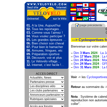
01.
A la Une, Aujourd’hui
page précédente
02.
Tous les reportages…
0
03.
Comme vous l’aimez !
04.
Vous voulez participer ?
05.
Les grandes épreuves …
---> Cyclosportives f
06.
Bien choisir son cheval
Bienvenue sur votre calen
07.
Pour bien le harnacher
08.
Armures, fringues, etc
–
Dim
3 Mars
2024
: La J
09.
Préparation sportive
–
Dim
17 Mars
2024
: La 
10.
Découvrir, voir et plus
–
Dim
24 Mars
2024
: Mo
11.
Le Velovelo village…
–
Dim
24 Mars
2024
: GF
12.
Internet, c’est facile !…
–
Dim
31 Mars
2024
: La 
ACCES DIRECT
Voir
-> les
Cyclosportives
Retour
au sommaire du 
Nota
: Système de calend
reproduction non autorisé
coller".