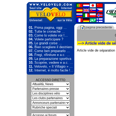
01.
Prima pagina, oggi …
pagina precedente
02.
Tutte le cronache …
03.
Come lo volete voi !…
04.
Volete participare ?
. .
05.
Le grandi corse …
---> Article vide de s
06.
Bien scegliere il destriero
Article vide de séparation
07.
Come ben prepararlo …
08.
Fregi, rifiniture e a.c. …
09.
La preparazione sportiva
10.
Scoprire, vedere e a.c. …
11.
Velovelo, « Il Villagio » …
12.
Internet, é molto facile !…
ACCESSO DIRETTO