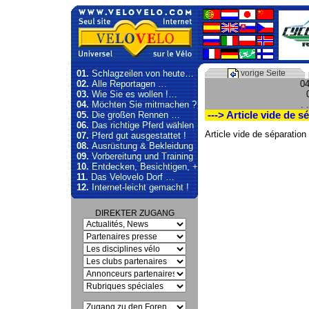
01.
Schlagzeilen von heute…
vorige Seite
02.
Alle Reportagen …
04
03.
Wie Sie es wollen !…
04.
Möchten Sie mitmachen ?
. .
05.
Die großen Rennen …
---> Article vide de s
06.
Das richtige Pferd wählen
Article vide de séparation
07.
Pferd gut ausgestattet !
08.
Ausrüstung & Bekleidung
09.
Vorbereitung und Training
10.
Entdecken, Besichtigen, +
11.
Das Velovelo Dorf …
12.
Internet-leicht gemacht !
DIREKTER ZUGANG