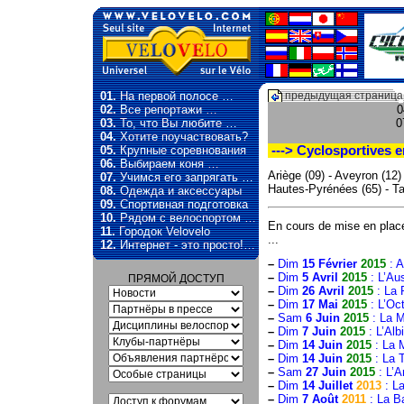
01.
На первой полосе …
предыдущая страница
02.
Все репортажи …
0
03.
То, что Вы любите …
0
04.
Хотите поучаствовать?
05.
Крупные соревнования
---> Cyclosportives en
06.
Выбираем коня …
Ariège (09) - Aveyron (12)
07.
Учимся его запрягать …
Hautes-Pyrénées (65) - Ta
08.
Одежда и аксессуары
09.
Спортивная подготовка
10.
Рядом с велоспортом …
En cours de mise en place 
11.
Городок Velovelo
...
12.
Интернет - это просто!…
–
Dim
15 Février
2015
: A
–
Dim
5 Avril
2015
: L’Aus
ПРЯМОЙ ДОСТУП
–
Dim
26 Avril
2015
: La 
–
Dim
17 Mai
2015
: L’Oc
–
Sam
6 Juin
2015
: La M
–
Dim
7 Juin
2015
: L’Alb
–
Dim
14 Juin
2015
: La 
–
Dim
14 Juin
2015
: La T
–
Sam
27 Juin
2015
: L’A
–
Dim
14 Juillet
2013
: L
–
Dim
7 Août
2011
: La B