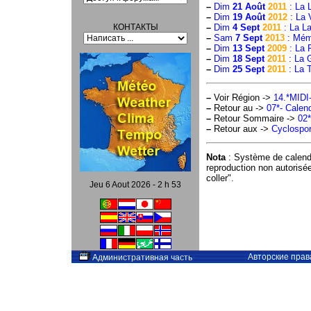
–
Dim
21 Août
2011
: La 
–
Dim
19 Août
2012
: La 
КОНТАКТЫ
–
Dim
4 Sept
2011
: La L
–
Sam
7 Sept
2013
: Mémo
–
Dim
13 Sept
2009
: La 
–
Dim
18 Sept
2011
: La 
–
Dim
25 Sept
2011
: La 
–
Voir Région ->
14.*MID
–
Retour au ->
07*- Calend
–
Retour Sommaire ->
02*
–
Retour aux ->
Cyclospor
Nota
: Système de calend
reproduction non autorisé
coller".
Jeu 6 Aout 2026 - 2 h 53
Авторские прав
Административная часть