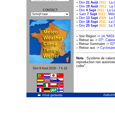
–
Dim
21 Août
2011
: La 
–
Dim
19 Août
2012
: La 
CONTACT
–
Dim
4 Sept
2011
: La L
–
Sam
7 Sept
2013
: Mémo
–
Dim
13 Sept
2009
: La 
–
Dim
18 Sept
2011
: La 
–
Dim
25 Sept
2011
: La 
–
Voir Région ->
14.*MID
–
Retour au ->
07*- Calend
–
Retour Sommaire ->
02*
–
Retour aux ->
Cyclospor
Nota
: Système de calend
reproduction non autorisé
coller".
Dim 9 Aout 2026 - 7 h 10
Auteursr
Privé gedeelte