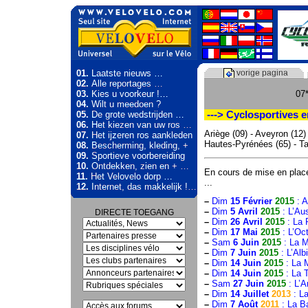
01.
Laatste nieuws …
vorige pagina
02.
Alle reportages …
03.
Kies u voorkeur !…
07*
04.
Wilt u meedoen ?
05.
De grote wedstrijden …
---> Cyclosportives en
06.
Het kiezen van uw ros …
Ariège (09) - Aveyron (12)
07.
Het ijzeren ros aankleden
Hautes-Pyrénées (65) - Ta
08.
Bescherming, kleding, +
09.
Sportieve voorbereiding
10.
Ontdekken, zien en + …
En cours de mise en place 
11.
Het Velovelo dorp …
...
12.
Internet, das makkelijk !…
–
Dim
15 Février
2015
: A
–
Dim
5 Avril
2015
: L’Aus
DIRECTE TOEGANG
–
Dim
26 Avril
2015
: La 
–
Dim
17 Mai
2015
: L’Oc
–
Sam
6 Juin
2015
: La M
–
Dim
7 Juin
2015
: L’Alb
–
Dim
14 Juin
2015
: La 
–
Dim
14 Juin
2015
: La T
–
Sam
27 Juin
2015
: L’A
–
Dim
14 Juillet
2013
: L
–
Dim
7 Août
2011
: La B