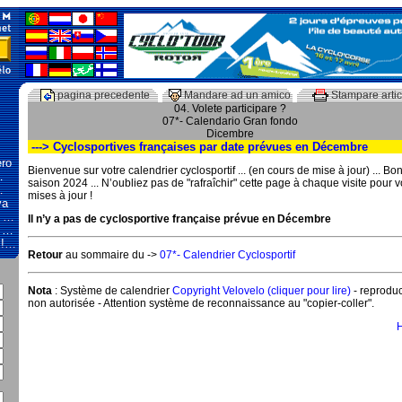
pagina precedente
Mandare ad un amico
Stampare artic
04. Volete participare ?
07*- Calendario Gran fondo
Dicembre
---> Cyclosportives françaises par date prévues en Décembre
ero
Bienvenue sur votre calendrier cyclosportif ... (en cours de mise à jour) ... Bo
…
saison 2024 ... N’oubliez pas de "rafraîchir" cette page à chaque visite pour vo
…
mises à jour !
va
. …
Il n’y a pas de cyclosportive française prévue en Décembre
» …
e !…
Retour
au sommaire du ->
07*- Calendrier Cyclosportif
Nota
: Système de calendrier
Copyright Velovelo (cliquer pour lire)
- reproduc
non autorisée - Attention système de reconnaissance au "copier-coller".