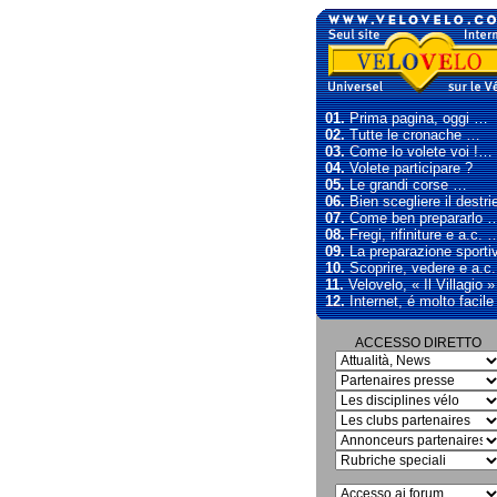
01.
Prima pagina, oggi …
02.
Tutte le cronache …
03.
Come lo volete voi !…
04.
Volete participare ?
05.
Le grandi corse …
06.
Bien scegliere il destri
07.
Come ben prepararlo 
08.
Fregi, rifiniture e a.c. 
09.
La preparazione sporti
10.
Scoprire, vedere e a.c
11.
Velovelo, « Il Villagio 
12.
Internet, é molto facil
ACCESSO DIRETTO