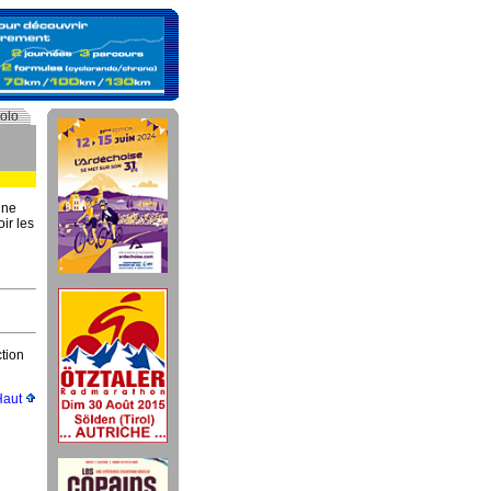
olo
nne
ir les
tion
Haut